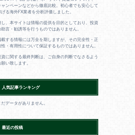
キャンペーンなどから徹底比較。初心者でも安心して
稼げる海外FX業者を分析評価しました。
但し、本サイトは情報の提供を目的としており、投資
の助言・勧誘等を行うものではありません。
掲載する情報には万全を期しますが、その完全性・正
確性・有用性について保証するものではありません。
投資に関する最終判断は、ご自身の判断でなさるよう
お願い致します。
人気記事ランキング
まだデータがありません。
最近の投稿