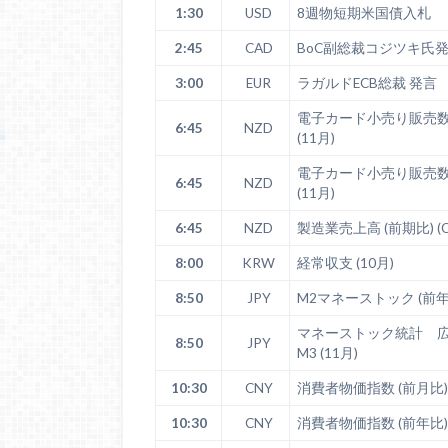
1:30
USD
8週物短期米国債入札
2:45
CAD
BoC副総裁コジツキ氏
3:00
EUR
ラガルドECB総裁 発言
電子カード小売り販売数 
6:45
NZD
(11月)
電子カード小売り販売数 
6:45
NZD
(11月)
6:45
NZD
製造業売上高 (前期比) (Q
8:00
KRW
経常収支 (10月)
8:50
JPY
M2マネーストック (前年
マネーストック統計 
8:50
JPY
M3 (11月)
10:30
CNY
消費者物価指数 (前月比) 
10:30
CNY
消費者物価指数 (前年比) 