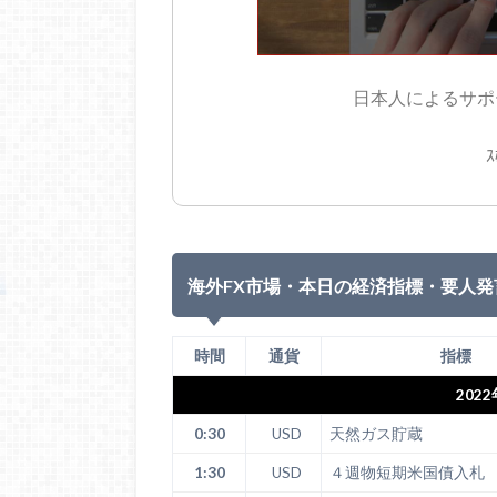
日本人によるサポー
ｽ
海外FX市場・本日の経済指標・要人発
時間
通貨
指標
202
0:30
USD
天然ガス貯蔵
1:30
USD
４週物短期米国債入札