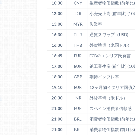
10:30
CNY
生産者物価指数 (前年比) 
12:00
IDR
小売売上高 (前年比) (10
13:00
MYR
失業率
16:30
THB
通貨スワップ（USD)
16:30
THB
外貨準備（米国ドル）
16:45
EUR
ECBのエンリア氏発言
17:00
EUR
鉱工業生産 (前年比) (10
18:30
GBP
期待インフレ率
19:10
EUR
12ヶ月物イタリア国債
20:30
INR
外貨準備（米ドル）
21:00
EUR
スペイン消費者信頼感
21:00
BRL
消費者物価指数 (前年比) 
21:00
BRL
消費者物価指数 (前月比) 