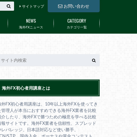
お問い合わせ
サイトマップ
NEWS
CATEGORY
海外FXニュース
カテゴリ一覧
海外FX初心者用講座とは
海外FX初心者用講座は、10年以上海外FXを使ってき
た管理人が本当におすすめできる海外FX業者を比較
紹介したり、海外FXで勝つための極意を学べる比較
情報サイトです。海外FX業者を信頼性、スプレッド
やレバレッジ、日本語対応など使い勝手、
ECN/STP、国内入金、ボーナスや賞金コンテスト、