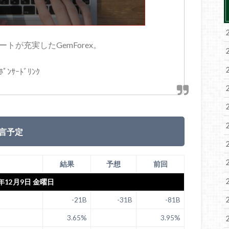
トが充実したGemForex。
ﾎﾟﾝｻｰﾄﾞﾘﾝｸ
言予定
結果
予想
前回
2年12月9日 金曜日
-21B
-31B
-81B
3.65%
3.95%