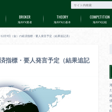
BROKER
THEORY
COMPETITION
海外FX業者
海外FXの基本
海外FX比較
2年12月9日（金）の経済指標・要人発言予定（結果追記済）
の経済指標・要人発言予定（結果追記