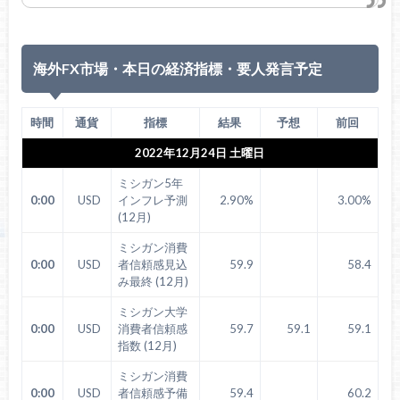
海外FX市場・本日の経済指標・要人発言予定
時間
通貨
指標
結果
予想
前回
2022年12月24日 土曜日
ミシガン5年
0:00
USD
インフレ予測
2.90%
3.00%
(12月)
ミシガン消費
0:00
USD
者信頼感見込
59.9
58.4
み最終 (12月)
ミシガン大学
0:00
USD
消費者信頼感
59.7
59.1
59.1
指数 (12月)
ミシガン消費
0:00
USD
者信頼感予備
59.4
60.2