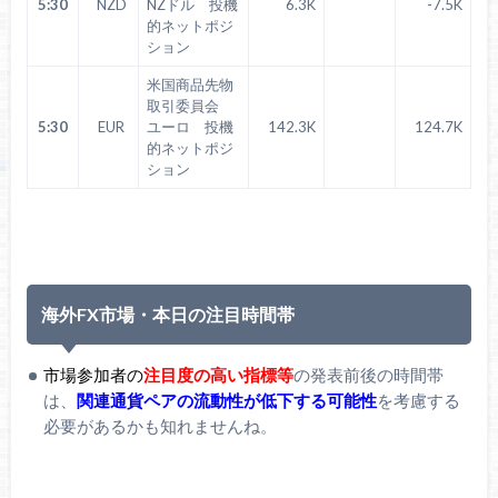
5:30
NZD
NZドル 投機
6.3K
-7.5K
的ネットポジ
ション
米国商品先物
取引委員会
5:30
EUR
ユーロ 投機
142.3K
124.7K
的ネットポジ
ション
海外FX市場・本日の注目時間帯
市場参加者の
注目度の高い指標等
の発表前後の時間帯
は、
関連通貨ペアの流動性が低下する可能性
を考慮する
必要があるかも知れませんね。