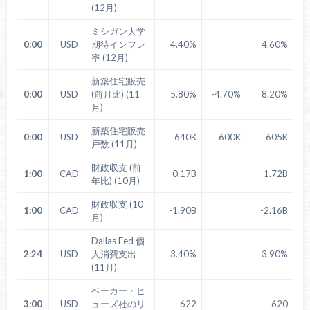
(12月)
ミシガン大学
0:00
USD
期待インフレ
4.40%
4.60%
率 (12月)
新築住宅販売
0:00
USD
(前月比) (11
5.80%
-4.70%
8.20%
月)
新築住宅販売
0:00
USD
640K
600K
605K
戸数 (11月)
財政収支 (前
1:00
CAD
-0.17B
1.72B
年比) (10月)
財政収支 (10
1:00
CAD
-1.90B
-2.16B
月)
Dallas Fed 個
2:24
USD
人消費支出
3.40%
3.90%
(11月)
ベーカー・ヒ
3:00
USD
ューズ社のリ
622
620