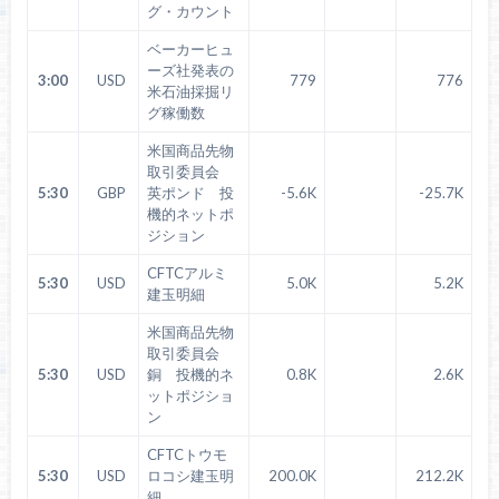
グ・カウント
ベーカーヒュ
ーズ社発表の
3:00
USD
779
776
米石油採掘リ
グ稼働数
米国商品先物
取引委員会
5:30
GBP
英ポンド 投
-5.6K
-25.7K
機的ネットポ
ジション
CFTCアルミ
5:30
USD
5.0K
5.2K
建玉明細
米国商品先物
取引委員会
5:30
USD
銅 投機的ネ
0.8K
2.6K
ットポジショ
ン
CFTCトウモ
5:30
USD
ロコシ建玉明
200.0K
212.2K
細