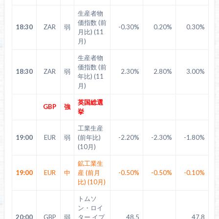
生産者物
価指数 (前
18:30
ZAR
弱
-0.30%
0.20%
0.30%
月比) (11
月)
生産者物
価指数 (前
18:30
ZAR
弱
2.30%
2.80%
3.00%
年比) (11
月)
英国総選
GBP
強
挙
工業生産
19:00
EUR
弱
(前年比)
-2.20%
-2.30%
-1.80%
(10月)
鉱工業生
19:00
EUR
中
産 (前月
-0.50%
-0.50%
-0.10%
比) (10月)
トムソ
ン・ロイ
20:00
GBP
弱
ター イプ
48.5
47.8