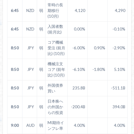
常時の長
6:45
NZD
弱
期移行
4,120
4,290
(10月)
入国者数
6:45
NZD
弱
0.00%
-0.10%
(前月比)
コア機械
8:50
JPY
弱
受注 (前月
-6.00%
0.90%
-2.90%
比) (10月)
機械注文
8:50
JPY
弱
コア (前年
-6.10%
-1.80%
5.10%
比) (10月)
外国債券
8:50
JPY
弱
235.8B
-511.1B
買い
日本株へ
8:50
JPY
弱
の外国か
-200.4B
394.0B
らの投資
MI期待イ
9:00
AUD
弱
4.00%
4.00%
ンフレ率