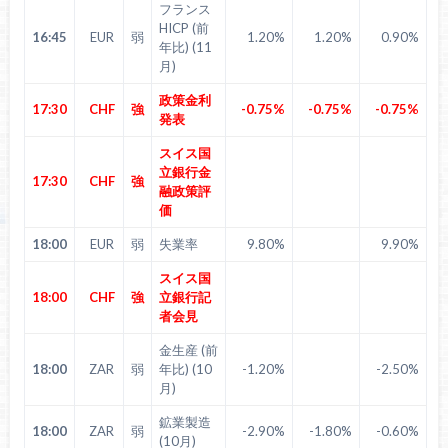
フランス
HICP (前
16:45
EUR
弱
1.20%
1.20%
0.90%
年比) (11
月)
政策金利
17:30
CHF
強
-0.75%
-0.75%
-0.75%
発表
スイス国
立銀行金
17:30
CHF
強
融政策評
価
18:00
EUR
弱
失業率
9.80%
9.90%
スイス国
18:00
CHF
強
立銀行記
者会見
金生産 (前
18:00
ZAR
弱
年比) (10
-1.20%
-2.50%
月)
鉱業製造
18:00
ZAR
弱
-2.90%
-1.80%
-0.60%
(10月)