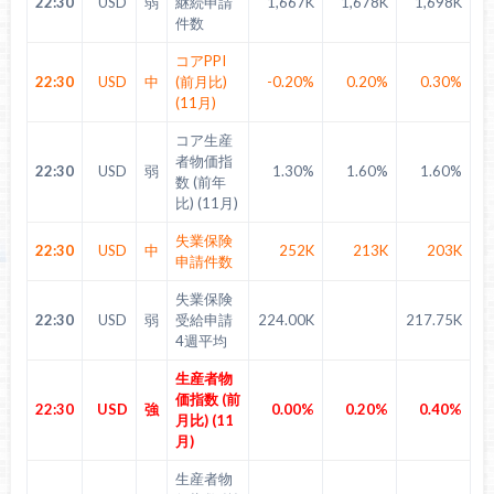
22:30
USD
弱
継続申請
1,667K
1,678K
1,698K
件数
コアPPI
22:30
USD
中
(前月比)
-0.20%
0.20%
0.30%
(11月)
コア生産
者物価指
22:30
USD
弱
1.30%
1.60%
1.60%
数 (前年
比) (11月)
失業保険
22:30
USD
中
252K
213K
203K
申請件数
失業保険
22:30
USD
弱
受給申請
224.00K
217.75K
4週平均
生産者物
価指数 (前
22:30
USD
強
0.00%
0.20%
0.40%
月比) (11
月)
生産者物