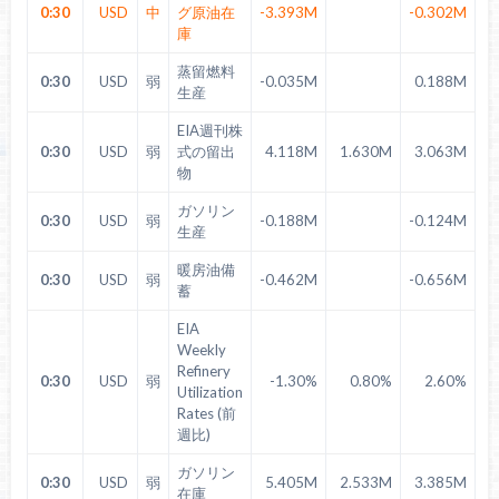
0:30
USD
中
グ原油在
-3.393M
-0.302M
庫
蒸留燃料
0:30
USD
弱
-0.035M
0.188M
生産
EIA週刊株
0:30
USD
弱
式の留出
4.118M
1.630M
3.063M
物
ガソリン
0:30
USD
弱
-0.188M
-0.124M
生産
暖房油備
0:30
USD
弱
-0.462M
-0.656M
蓄
EIA
Weekly
Refinery
0:30
USD
弱
-1.30%
0.80%
2.60%
Utilization
Rates (前
週比)
ガソリン
0:30
USD
弱
5.405M
2.533M
3.385M
在庫