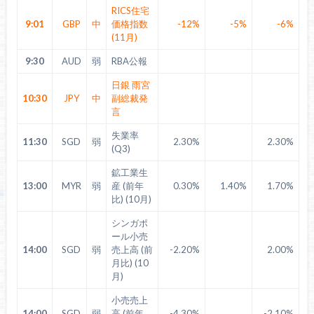
RICS住宅
9:01
GBP
中
価格指数
-12%
-5%
-6%
(11月)
9:30
AUD
弱
RBA公報
日銀 雨宮
10:30
JPY
中
副総裁発
言
失業率
11:30
SGD
弱
2.30%
2.30%
(Q3)
鉱工業生
13:00
MYR
弱
産 (前年
0.30%
1.40%
1.70%
比) (10月)
シンガポ
ール小売
14:00
SGD
弱
売上高 (前
-2.20%
2.00%
月比) (10
月)
小売売上
14:00
SGD
弱
高 (前年
-4.30%
-2.10%