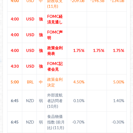
4:00
USD
中
財政収支
-209.0B
-196.5B
-134.0B
(11月)
FOMC経
4:00
USD
強
済見通し
FOMC声
4:00
USD
強
明
政策金利
4:00
USD
強
1.75%
1.75%
1.75%
発表
FOMC記
4:30
USD
強
者会見
政策金利
5:00
BRL
中
4.50%
5.00%
決定
外部渡航
6:45
NZD
弱
者訪問者
0.10%
1.40%
(10月)
食品物価
6:45
NZD
弱
指数 (前月
-0.70%
-0.30%
比) (11月)