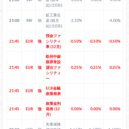
比) (10月)
鉱工業生
21:00
INR
弱
産 (前月
-2.10%
-4.00%
比) (10月)
預金ファ
21:45
EUR
強
シリティ
-0.50%
-0.50%
-0.50%
率 (12月)
欧州中銀
限界常設
21:45
EUR
強
貸出ファ
0.25%
0.25%
0.25%
シリティ
ー
ECB金融
21:45
EUR
強
政策発表
政策金利
21:45
EUR
強
発表 (12
0.00%
0.00%
0.00%
月)
失業保険