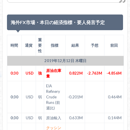
海外FX市場・本日の経済指標・要人発言予定
重
時間
通貨
要
指標
結果
予想
前回
性
2019年12月12日 木曜日
原油在庫
0:30
USD
強
0.822M
-2.763M
-4.856M
量
EIA
Refinery
0:30
USD
弱
Crude
-0.201M
0.464M
Runs (前
週比)
0:30
USD
弱
原油輸入
0.633M
0.144M
クッシン