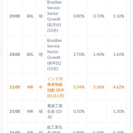
Brazilian
Service
Sector
20:00
BRL
弱
0.80%
0.70%
1.50%
Growth
(前月比)
(10月)
Brazilian
Service
Sector
20:00
BRL
弱
2.70%
1.40%
1.60%
Growth
(前年比)
(10月)
インド消
費者物価
21:00
INR
中
5.54%
5.26%
4.62%
指数 (前年
比) (11月)
累積工業
21:00
INR
弱
生産 (10
0.50%
1.30%
月)
鉱工業生
21:00
INR
弱
産 (前年
-3.80%
-5.00%
-4.30%