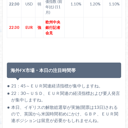
価指数 (前
22:30
USD
弱
1.10%
1.20%
1.10%
年比) (11
月)
欧州中央
22:30
EUR
強
銀行記者
会見
海外FX市場・本日の注目時間帯
21：45～ＥＵＲ関連経済指標が集中しますね。
22：30～ＵＳＤ、ＥＵＲ関連の経済指標および要人発言
が集中しますね。
本日、イギリスの解散総選挙が実施(開票は13日)される
ので、英国から米国時間初めにかけ、ＧＢＰ、ＥＵＲ関
連ポジションは留意が必要かもしれませんね。