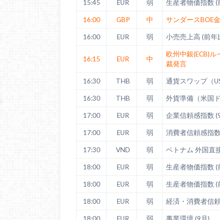
15:45
EUR
弱
生産者物価指数 (前
16:00
GBP
中
サンダースBOE
16:00
EUR
弱
小売売上高 (前年比)
欧州中銀(ECB)
16:15
EUR
中
裁発言
16:30
THB
弱
通貨スワップ（US
16:30
THB
弱
外貨準備（米国
17:00
EUR
弱
企業信頼感指数 (9
17:00
EUR
弱
消費者信頼感指数 
17:30
VND
弱
ベトナム 外国直
18:00
EUR
弱
生産者物価指数 (前
18:00
EUR
弱
生産者物価指数 (前
18:00
EUR
弱
経済・消費者信頼感
18:00
EUR
弱
事業環境 (9月)