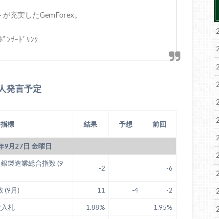
が充実したGemForex。
ﾎﾟﾝｻｰﾄﾞﾘﾝｸ
人発言予定
指標
結果
予想
前回
9年9月27日 金曜日
銀製造業総合指数 (9
-2
-6
(9月)
11
-4
-2
債入札
1.88%
1.95%