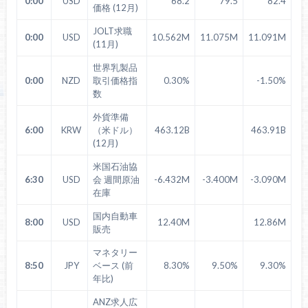
0:00
USD
68.2
79.5
82.4
価格 (12月)
JOLT求職
0:00
USD
10.562M
11.075M
11.091M
(11月)
世界乳製品
0:00
NZD
取引価格指
0.30%
-1.50%
数
外貨準備
6:00
KRW
（米ドル）
463.12B
463.91B
(12月)
米国石油協
6:30
USD
会 週間原油
-6.432M
-3.400M
-3.090M
在庫
国内自動車
8:00
USD
12.40M
12.86M
販売
マネタリー
8:50
JPY
ベース (前
8.30%
9.50%
9.30%
年比)
ANZ求人広