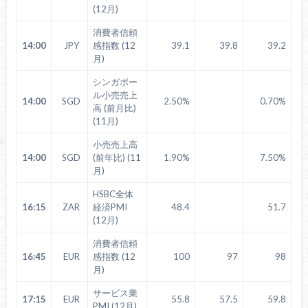
(12月)
消費者信頼
14:00
JPY
感指数 (12
39.1
39.8
39.2
月)
シンガポー
ル小売売上
14:00
SGD
2.50%
0.70%
高 (前月比)
(11月)
小売売上高
14:00
SGD
(前年比) (11
1.90%
7.50%
月)
HSBC全体
16:15
ZAR
経済PMI
48.4
51.7
(12月)
消費者信頼
16:45
EUR
感指数 (12
100
97
98
月)
サービス業
17:15
EUR
55.8
57.5
59.8
PMI (12月)