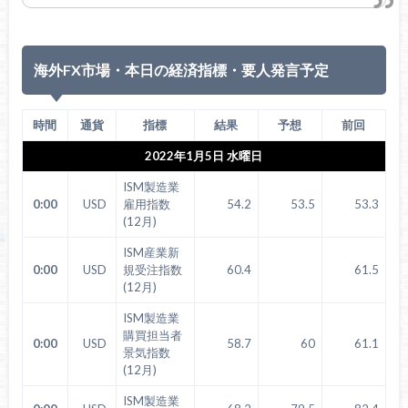
海外FX市場・本日の経済指標・要人発言予定
時間
通貨
指標
結果
予想
前回
2022年1月5日 水曜日
ISM製造業
0:00
USD
雇用指数
54.2
53.5
53.3
(12月)
ISM産業新
0:00
USD
規受注指数
60.4
61.5
(12月)
ISM製造業
購買担当者
0:00
USD
58.7
60
61.1
景気指数
(12月)
ISM製造業