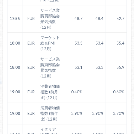
サービス業
購買部協会
17:55
EUR
48.7
48.4
52.7
景気指数
(12月)
マーケット
18:00
EUR
総合PMI
53.3
53.4
55.4
(12月)
サービス業
購買部協会
18:00
EUR
53.1
53.3
55.9
景気指数
(12月)
消費者物価
19:00
EUR
指数 (前月
0.40%
0.60%
比) (12月)
消費者物価
19:00
EUR
指数 (前年
3.90%
3.90%
3.70%
比) (12月)
イタリア