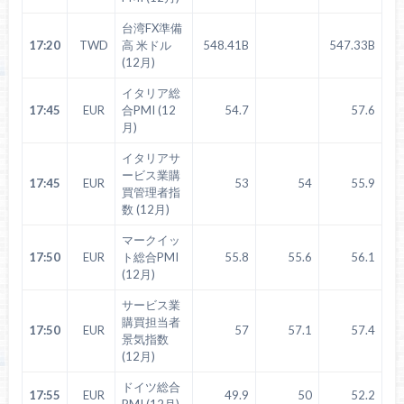
台湾FX準備
17:20
TWD
高 米ドル
548.41B
547.33B
(12月)
イタリア総
17:45
EUR
合PMI (12
54.7
57.6
月)
イタリアサ
ービス業購
17:45
EUR
53
54
55.9
買管理者指
数 (12月)
マークイッ
17:50
EUR
ト総合PMI
55.8
55.6
56.1
(12月)
サービス業
購買担当者
17:50
EUR
57
57.1
57.4
景気指数
(12月)
ドイツ総合
17:55
EUR
49.9
50
52.2
PMI (12月)