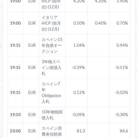
19:00
EUR
HICP (前年
4.20%
4.20%
3.90%
比) (12月)
イタリア
19:00
EUR
HICP (前月
0.50%
0.40%
0.70%
比) (12月)
スペイン15
19:15
EUR
年負債オー
1.04%
0.94%
クション
3年物スペ
19:15
EUR
イン国債入
-0.39%
-0.51%
札
スペイン7
年
19:15
EUR
0.12%
-0.03%
Obligacion
入札
10年物独国
19:30
EUR
-0.09%
-0.38%
債入札
スペイン消
20:00
EUR
81.3
84.6
費者信頼感