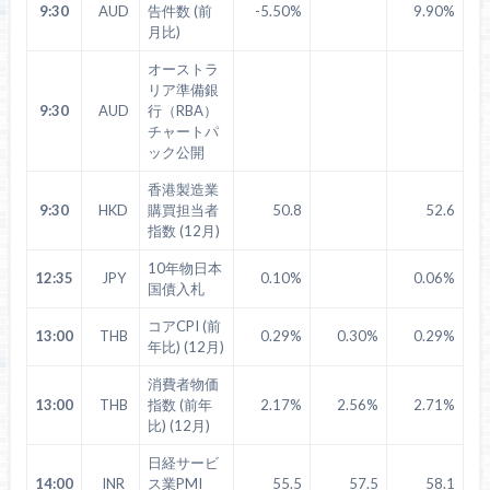
9:30
AUD
告件数 (前
-5.50%
9.90%
月比)
オーストラ
リア準備銀
9:30
AUD
行（RBA）
チャートパ
ック公開
香港製造業
9:30
HKD
購買担当者
50.8
52.6
指数 (12月)
10年物日本
12:35
JPY
0.10%
0.06%
国債入札
コアCPI (前
13:00
THB
0.29%
0.30%
0.29%
年比) (12月)
消費者物価
13:00
THB
指数 (前年
2.17%
2.56%
2.71%
比) (12月)
日経サービ
14:00
INR
ス業PMI
55.5
57.5
58.1