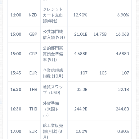
クレジット
11:00
NZD
カード支出
-12.90%
-6.90%
(前年比)
公共部門純
15:00
GBP
21.01B
14.75B
16.06B
借入額 (9月)
公的部門実
15:00
GBP
質預金準備
4.688B
4.688B
率 (9月)
企業信頼感
15:45
EUR
107
105
107
指数 (10月)
通貨スワッ
16:30
THB
33.3B
32.1B
プ（USD)
外貨準備
16:30
THB
（米国ド
244.9B
244.8B
ル）
鉱工業販売
17:00
EUR
(前月比) (8
0.80%
0.80%
月)