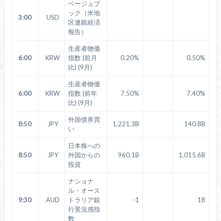
ベージュブ
ック（米地
3:00
USD
区連銀経済
報告）
生産者物価
6:00
KRW
指数 (前月
0.20%
0.50%
比) (9月)
生産者物価
6:00
KRW
指数 (前年
7.50%
7.40%
比) (9月)
外国債券買
8:50
JPY
1,221.3B
140.8B
い
日本株への
8:50
JPY
外国からの
960.1B
1,015.6B
投資
ナショナ
ル・オース
9:30
AUD
トラリア銀
-1
18
行景況感指
数