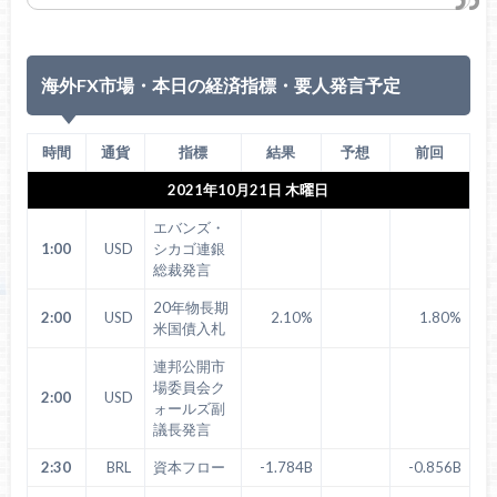
海外FX市場・本日の経済指標・要人発言予定
時間
通貨
指標
結果
予想
前回
2021年10月21日 木曜日
エバンズ・
1:00
USD
シカゴ連銀
総裁発言
20年物長期
2:00
USD
2.10%
1.80%
米国債入札
連邦公開市
場委員会ク
2:00
USD
ォールズ副
議長発言
2:30
BRL
資本フロー
-1.784B
-0.856B