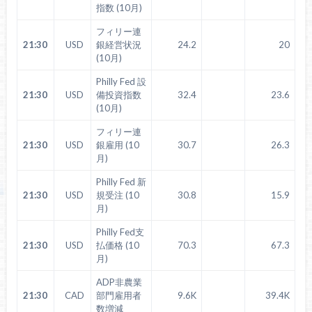
指数 (10月)
フィリー連
21:30
USD
銀経営状況
24.2
20
(10月)
Philly Fed 設
21:30
USD
備投資指数
32.4
23.6
(10月)
フィリー連
21:30
USD
銀雇用 (10
30.7
26.3
月)
Philly Fed 新
21:30
USD
規受注 (10
30.8
15.9
月)
Philly Fed支
21:30
USD
払価格 (10
70.3
67.3
月)
ADP非農業
21:30
CAD
部門雇用者
9.6K
39.4K
数増減