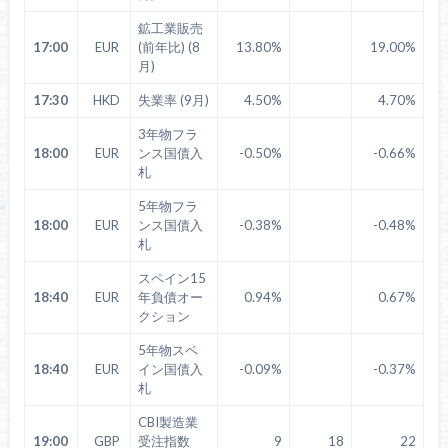
鉱工業販売
17:00
EUR
(前年比) (8
13.80%
19.00%
月)
17:30
HKD
失業率 (9月)
4.50%
4.70%
3年物フラ
18:00
EUR
ンス国債入
-0.50%
-0.66%
札
5年物フラ
18:00
EUR
ンス国債入
-0.38%
-0.48%
札
スペイン15
18:40
EUR
年負債オー
0.94%
0.67%
クション
5年物スペ
18:40
EUR
イン国債入
-0.09%
-0.37%
札
CBI製造業
19:00
GBP
受注指数
9
18
22