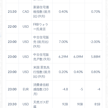
新築住宅価
21:30
CAD
格指数 (前月
0.40%
0.70%
比) (9月)
FRBウォラ
22:00
USD
ー氏発言
中古住宅販
23:00
USD
売 (前月比)
7.00%
-2.00%
(9月)
中古住宅販
23:00
USD
6.29M
6.09M
5.88M
売戸数 (9月)
米国 景気先
23:00
USD
行指数 (前月
0.20%
0.40%
0.80%
比) (9月)
消費者信頼
23:00
EUR
感指数 (10
-4.8
-5
-4
月)
天然ガス貯
23:30
USD
92B
90B
81B
蔵