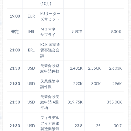
(10月)
EUリーダー
19:00
EUR
ズサミット
Ｍ３マネー
未定
INR
9.90%
9.30%
サプライ
BCB 国家通
21:00
BRL
貨審議会会
議
失業保険継
21:30
USD
2,481K
2,550K
2,603K
続申請件数
失業保険申
21:30
USD
290K
300K
296K
請件数
失業保険受
21:30
USD
給申請 4週
319.75K
335.00K
平均
フィラデル
フィア連銀
21:30
USD
23.8
25
30.7
製造業景気