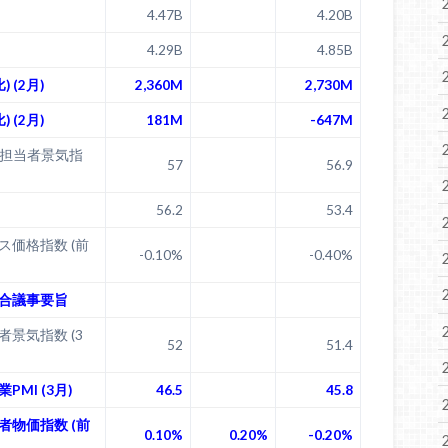
4.47B
4.20B
4.29B
4.85B
 (2月)
2,360M
2,730M
 (2月)
181M
-647M
買担当者景気指
57
56.9
56.2
53.4
ス価格指数 (前
-0.10%
-0.40%
合議事要旨
景気指数 (3
52
51.4
PMI (3月)
46.5
45.8
者物価指数 (前
0.10%
0.20%
-0.20%