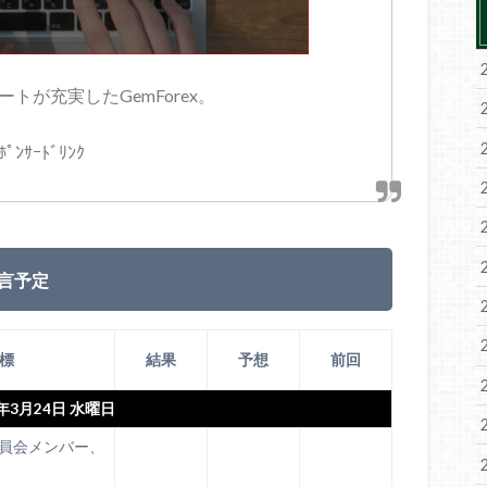
トが充実したGemForex。
ﾎﾟﾝｻｰﾄﾞﾘﾝｸ
言予定
標
結果
予想
前回
1年3月24日 水曜日
員会メンバー、