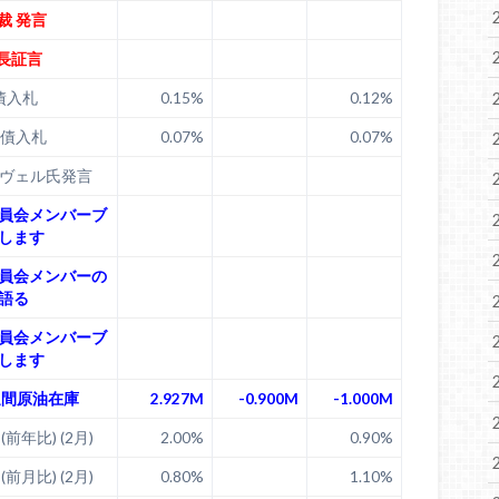
裁 発言
議長証言
債入札
0.15%
0.12%
国債入札
0.07%
0.07%
ラヴェル氏発言
員会メンバーブ
します
員会メンバーの
語る
員会メンバーブ
します
週間原油在庫
2.927M
-0.900M
-1.000M
前年比) (2月)
2.00%
0.90%
前月比) (2月)
0.80%
1.10%