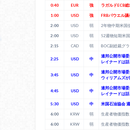
0:40
EUR
強
ラガルドECB総
1:00
USD
強
FRBパウエル
2:00
USD
弱
2年物中期米国
2:00
USD
弱
52週物短期米
2:15
CAD
弱
BOC副総裁グ
連邦公開市場委
2:25
USD
中
レイナードは話
連邦公開市場委
3:45
USD
中
ウィリアムズが
連邦公開市場委
4:45
USD
中
レイナードは話
5:30
USD
中
米国石油協会 
6:00
KRW
弱
生産者物価指数 (
6:00
KRW
弱
生産者物価指数 (