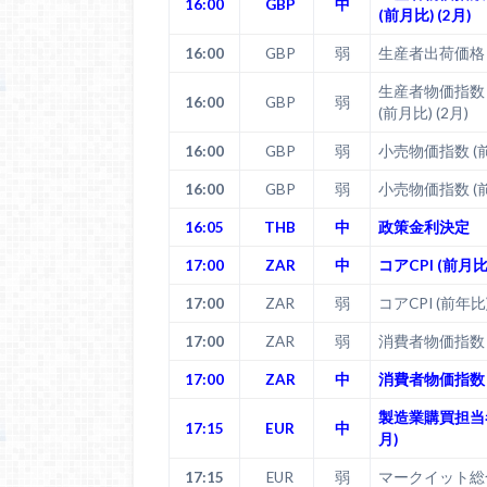
16:00
GBP
中
(前月比) (2月)
16:00
GBP
弱
生産者出荷価格 (
生産者物価指数
16:00
GBP
弱
(前月比) (2月)
16:00
GBP
弱
小売物価指数 (前月
16:00
GBP
弱
小売物価指数 (前年
16:05
THB
中
政策金利決定
17:00
ZAR
中
コアCPI (前月比)
17:00
ZAR
弱
コアCPI (前年比)
17:00
ZAR
弱
消費者物価指数 (
17:00
ZAR
中
消費者物価指数 (
製造業購買担当者
17:15
EUR
中
月)
17:15
EUR
弱
マークイット総合P