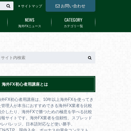
お問い合わせ
サイトマップ
NEWS
CATEGORY
海外FXニュース
カテゴリ一覧
海外FX初心者用講座とは
海外FX初心者用講座は、10年以上海外FXを使ってき
た管理人が本当におすすめできる海外FX業者を比較
紹介したり、海外FXで勝つための極意を学べる比較
情報サイトです。海外FX業者を信頼性、スプレッド
やレバレッジ、日本語対応など使い勝手、
ECN/STP、国内入金、ボーナスや賞金コンテスト、