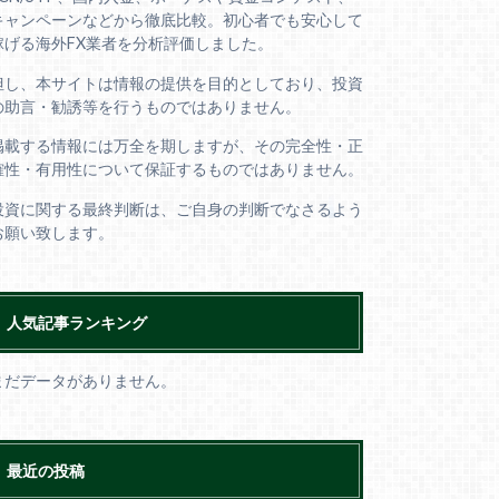
キャンペーンなどから徹底比較。初心者でも安心して
稼げる海外FX業者を分析評価しました。
但し、本サイトは情報の提供を目的としており、投資
の助言・勧誘等を行うものではありません。
掲載する情報には万全を期しますが、その完全性・正
確性・有用性について保証するものではありません。
投資に関する最終判断は、ご自身の判断でなさるよう
お願い致します。
人気記事ランキング
まだデータがありません。
最近の投稿