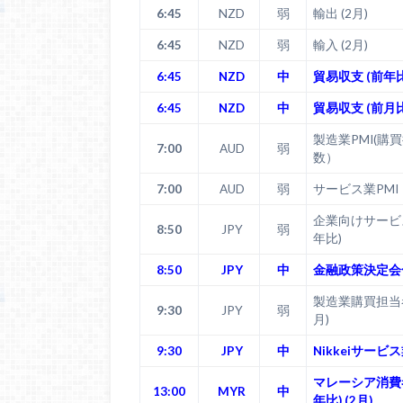
6:45
NZD
弱
輸出 (2月)
6:45
NZD
弱
輸入 (2月)
6:45
NZD
中
貿易収支 (前年比)
6:45
NZD
中
貿易収支 (前月比)
製造業PMI(購
7:00
AUD
弱
数）
7:00
AUD
弱
サービス業PMI
企業向けサービ
8:50
JPY
弱
年比)
8:50
JPY
中
金融政策決定会
製造業購買担当者
9:30
JPY
弱
月)
9:30
JPY
中
Nikkeiサービス業
マレーシア消費
13:00
MYR
中
年比) (2月)