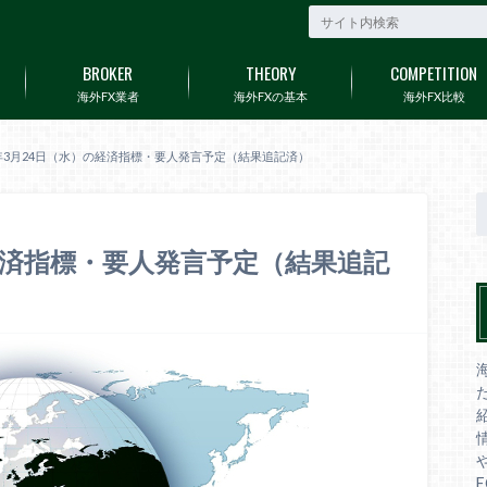
BROKER
THEORY
COMPETITION
海外FX業者
海外FXの基本
海外FX比較
1年3月24日（水）の経済指標・要人発言予定（結果追記済）
の経済指標・要人発言予定（結果追記