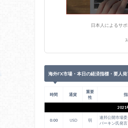
日本人によるサポー
ｽ
海外FX市場・本日の経済指標・要人発
重要
時間
通貨
指
性
202
連邦公開市場委
0:00
USD
弱
バーキン氏発言