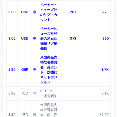
ベーカー・
ヒューズ社
3:00
USD
中
287
275
のリグ・カ
ウント
ベーカーヒ
ューズ社発
3:00
USD
中
表の米石油
373
360
採掘リグ稼
働数
米国商品先
物取引委員
会 英ポン
5:30
GBP
中
3.7K
ド 投機的
ネットポジ
ション
CFTCアル
5:30
USD
弱
3.1K
ミ建玉明細
米国商品先
物取引委員
5:30
USD
弱
会 銅 投
69.2K