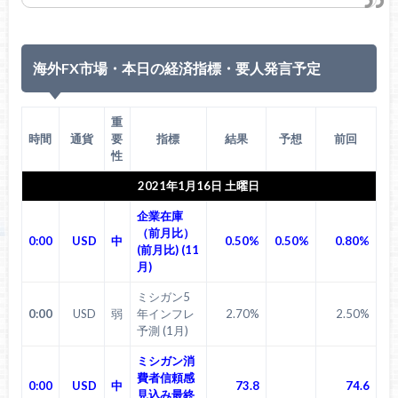
海外FX市場・本日の経済指標・要人発言予定
重
時間
通貨
要
指標
結果
予想
前回
性
2021年1月16日 土曜日
企業在庫
（前月比）
0:00
USD
中
0.50%
0.50%
0.80%
(前月比) (11
月)
ミシガン5
0:00
USD
弱
年インフレ
2.70%
2.50%
予測 (1月)
ミシガン消
費者信頼感
0:00
USD
中
73.8
74.6
見込み最終