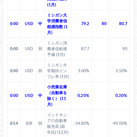
(1月)
ミシガン大
学消費者信
0:00
USD
中
79.2
80
80.7
頼感指数 (1
月)
ミシガン消
0:00
USD
弱
費者信頼感
87.7
90
予備 (1月)
ミシガン大
0:00
USD
弱
学期待イン
3.00%
2.50%
フレ率 (1月)
小売業在庫
（自動車を
0:00
USD
中
0.20%
0.30%
除く） (11
月)
インドネシ
アの自動車
0:54
IDR
弱
-34.80%
-49.00%
販売高 (前
年比) (12月)