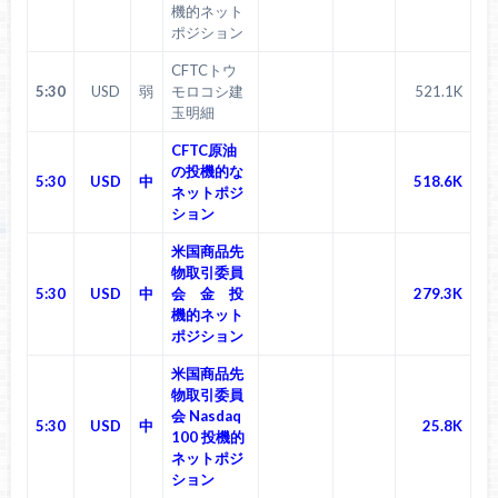
機的ネット
ポジション
CFTCトウ
5:30
USD
弱
モロコシ建
521.1K
玉明細
CFTC原油
の投機的な
5:30
USD
中
518.6K
ネットポジ
ション
米国商品先
物取引委員
5:30
USD
中
会 金 投
279.3K
機的ネット
ポジション
米国商品先
物取引委員
会 Nasdaq
5:30
USD
中
25.8K
100 投機的
ネットポジ
ション