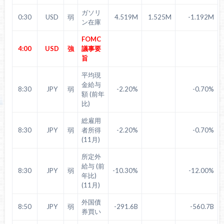
ガソリ
0:30
USD
弱
4.519M
1.525M
-1.192M
ン在庫
FOMC
4:00
USD
強
議事要
旨
平均現
金給与
8:30
JPY
弱
-2.20%
-0.70%
額 (前年
比)
総雇用
8:30
JPY
弱
者所得
-2.20%
-0.70%
(11月)
所定外
給与 (前
8:30
JPY
弱
-10.30%
-12.00%
年比)
(11月)
外国債
8:50
JPY
弱
-291.6B
-560.7B
券買い