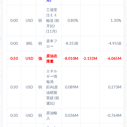
工場受
注ＥＸ
0:00
USD
弱
輸送 (前
0.80%
1.30%
月比)
(11月)
資本フ
0:00
BRL
弱
-8.353B
-4.955B
ロー
原油在
0:30
USD
強
-8.010M
-2.133M
-6.065M
庫量
エネル
ギー情
報局
0:30
USD
弱
(EIA)原
0.089M
0.273M
油精製
実績 (前
週比)
原油輸
0:30
USD
弱
0.036M
-0.764M
入