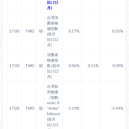
比) (12
月)
台湾消
費者物
価指数
17:00
TWD
弱
0.17%
0.35%
(前月
比) (12
月)
消費者
物価指
17:00
TWD
弱
数 (前年
0.06%
0.15%
0.09%
比) (12
月)
台湾卸
売物価
（指数:
note:: if
17:00
TWD
弱
“Index”
-5.10%
-5.94%
follows)
(前月
比) (12