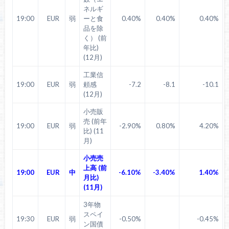
ネルギ
19:00
EUR
弱
ーと食
0.40%
0.40%
0.40%
品を除
く） (前
年比)
(12月)
工業信
19:00
EUR
弱
頼感
-7.2
-8.1
-10.1
(12月)
小売販
売 (前年
19:00
EUR
弱
-2.90%
0.80%
4.20%
比) (11
月)
小売売
上高 (前
19:00
EUR
中
-6.10%
-3.40%
1.40%
月比)
(11月)
3年物
スペイ
19:30
EUR
弱
-0.50%
-0.45%
ン国債