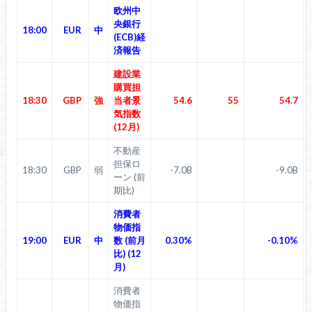
欧州中
央銀行
18:00
EUR
中
(ECB)経
済報告
建設業
購買担
18:30
GBP
強
当者景
54.6
55
54.7
気指数
(12月)
不動産
担保ロ
18:30
GBP
弱
-7.0B
-9.0B
ーン (前
期比)
消費者
物価指
19:00
EUR
中
数 (前月
0.30%
-0.10%
比) (12
月)
消費者
物価指