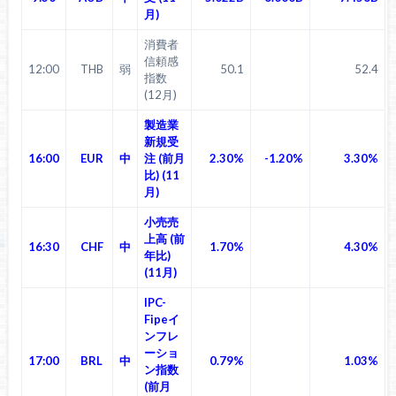
月)
消費者
信頼感
12:00
THB
弱
50.1
52.4
指数
(12月)
製造業
新規受
16:00
EUR
中
注 (前月
2.30%
-1.20%
3.30%
比) (11
月)
小売売
上高 (前
16:30
CHF
中
1.70%
4.30%
年比)
(11月)
IPC-
Fipeイ
ンフレ
ーショ
17:00
BRL
中
0.79%
1.03%
ン指数
(前月