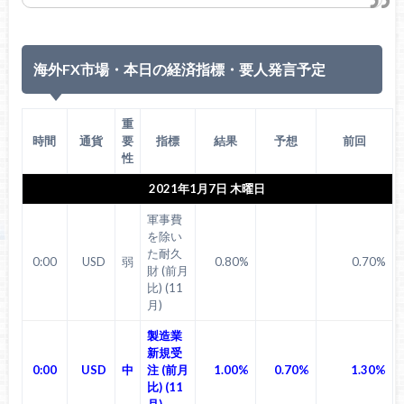
海外FX市場・本日の経済指標・要人発言予定
重
時間
通貨
要
指標
結果
予想
前回
性
2021年1月7日 木曜日
軍事費
を除い
た耐久
0:00
USD
弱
0.80%
0.70%
財 (前月
比) (11
月)
製造業
新規受
0:00
USD
中
注 (前月
1.00%
0.70%
1.30%
比) (11
月)