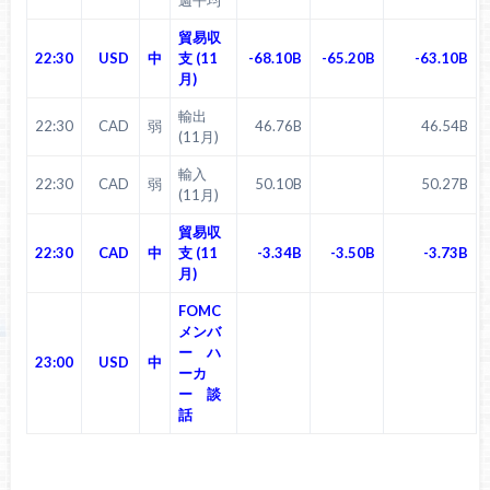
貿易収
22:30
USD
中
支 (11
-68.10B
-65.20B
-63.10B
月)
輸出
22:30
CAD
弱
46.76B
46.54B
(11月)
輸入
22:30
CAD
弱
50.10B
50.27B
(11月)
貿易収
22:30
CAD
中
支 (11
-3.34B
-3.50B
-3.73B
月)
FOMC
メンバ
ー ハ
23:00
USD
中
ーカ
ー 談
話