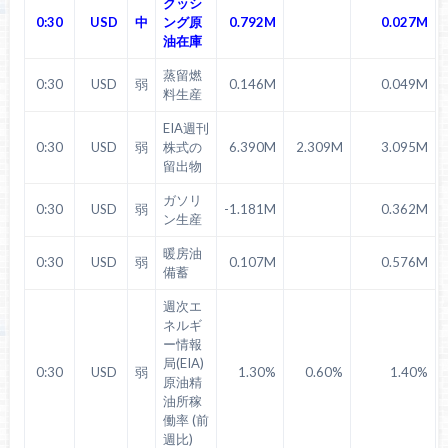
クッシ
0:30
USD
中
ング原
0.792M
0.027M
油在庫
蒸留燃
0:30
USD
弱
0.146M
0.049M
料生産
EIA週刊
0:30
USD
弱
株式の
6.390M
2.309M
3.095M
留出物
ガソリ
0:30
USD
弱
-1.181M
0.362M
ン生産
暖房油
0:30
USD
弱
0.107M
0.576M
備蓄
週次エ
ネルギ
ー情報
局(EIA)
0:30
USD
弱
1.30%
0.60%
1.40%
原油精
油所稼
働率 (前
週比)