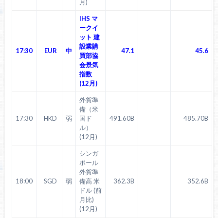
月)
IHS マ
ークイ
ット 建
設業購
17:30
EUR
中
47.1
45.6
買部協
会景気
指数
(12月)
外貨準
備（米
17:30
HKD
弱
国ド
491.60B
485.70B
ル）
(12月)
シンガ
ポール
外貨準
18:00
SGD
弱
備高 米
362.3B
352.6B
ドル (前
月比)
(12月)