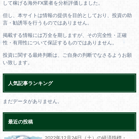
して稼げる海外FX業者を分析評価しました。
但し、本サイトは情報の提供を目的としており、投資の助
言・勧誘等を行うものではありません。
掲載する情報には万全を期しますが、その完全性・正確
性・有用性について保証するものではありません。
投資に関する最終判断は、ご自身の判断でなさるようお願
い致します。
人気記事ランキング
まだデータがありません。
最近の投稿
2022年12月24日（土）の経済指標・