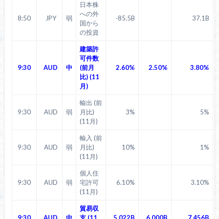
日本株
への外
8:50
JPY
弱
-85.5B
37.1B
国から
の投資
建築許
可件数
9:30
AUD
中
(前月
2.60%
2.50%
3.80%
比) (11
月)
輸出 (前
9:30
AUD
弱
月比)
3%
5%
(11月)
輸入 (前
9:30
AUD
弱
月比)
10%
1%
(11月)
個人住
9:30
AUD
弱
宅許可
6.10%
3.10%
(11月)
貿易収
9:30
AUD
中
支 (11
5.022B
6.000B
7.456B