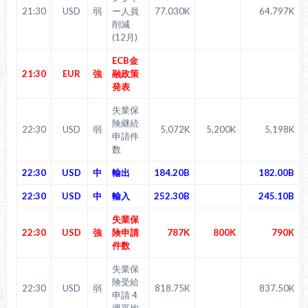
21:30
USD
弱
ー人員
77.030K
64.797K
削減
(12月)
ECB金
21:30
EUR
強
融政策
発表
失業保
険継続
22:30
USD
弱
5,072K
5,200K
5,198K
申請件
数
22:30
USD
中
輸出
184.20B
182.00B
22:30
USD
中
輸入
252.30B
245.10B
失業保
22:30
USD
強
険申請
787K
800K
790K
件数
失業保
険受給
22:30
USD
弱
818.75K
837.50K
申請 4
週平均