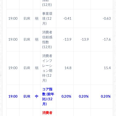
(12月)
事業環
19:00
EUR
弱
境 (12
-0.41
-0.63
月)
消費者
信頼感
19:00
EUR
弱
-13.9
-13.9
-17.6
指数
(12月)
消費者
インフ
レーシ
19:00
EUR
弱
14.8
15.4
ョン期
待 (12
月)
コア指
数 (前年
19:00
EUR
中
0.20%
0.20%
0.20%
比) (12
月)
消費者