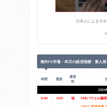
日本人によるサポー
ｽ
海外FX市場・本日の経済指標・要人発
重要
時間
通貨
性
202
0:00
USD
強
FRBパウエル議
OPEC 原油生産