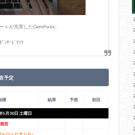
トが充実したGemForex。
ﾎﾟﾝｻｰﾄﾞﾘﾝｸ
言予定
指標
結果
予想
前回
0年5月30日 土曜日
長発言
 アルジェリア (バレ