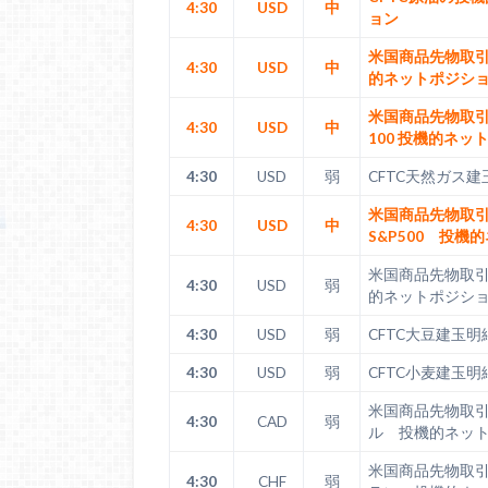
4:30
USD
中
ョン
米国商品先物取
4:30
USD
中
的ネットポジシ
米国商品先物取引委
4:30
USD
中
100 投機的ネッ
4:30
USD
弱
CFTC天然ガス建
米国商品先物取
4:30
USD
中
S&P500 投機
米国商品先物取
4:30
USD
弱
的ネットポジシ
4:30
USD
弱
CFTC大豆建玉明
4:30
USD
弱
CFTC小麦建玉明
米国商品先物取
4:30
CAD
弱
ル 投機的ネッ
米国商品先物取
4:30
CHF
弱