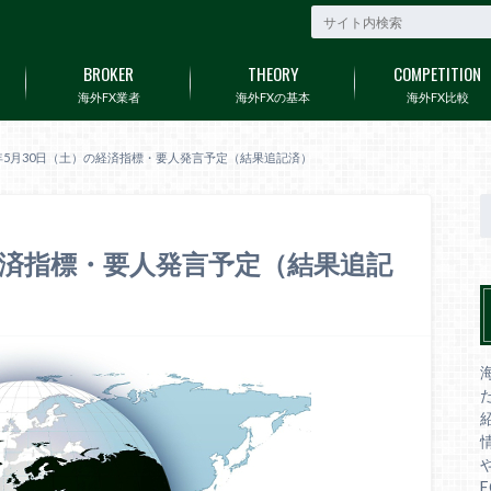
BROKER
THEORY
COMPETITION
海外FX業者
海外FXの基本
海外FX比較
0年5月30日（土）の経済指標・要人発言予定（結果追記済）
の経済指標・要人発言予定（結果追記