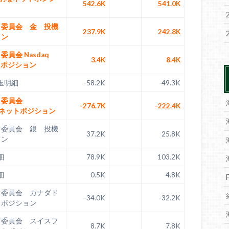
542.6K
541.0K
引委員会 金 投機
237.9K
242.8K
ョン
員会 Nasdaq
3.4K
8.4K
トポジション
玉明細
-58.2K
-49.3K
引委員会
-276.7K
-222.4K
的ネットポジション
引委員会 銀 投機
37.2K
25.8K
ョン
細
78.9K
103.2K
細
0.5K
4.8K
引委員会 カナダド
-34.0K
-32.2K
トポジション
引委員会 スイスフ
8.7K
7.8K