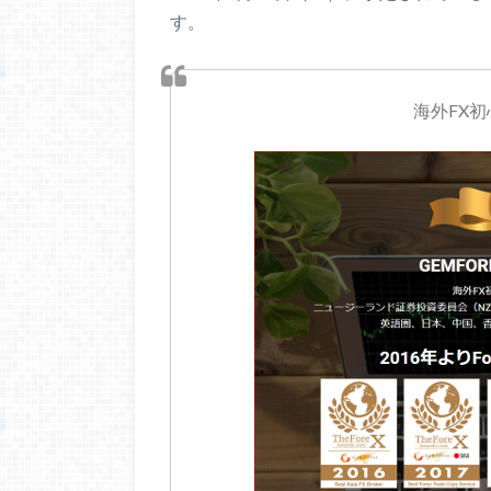
す。
海外FX