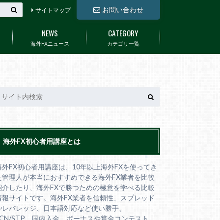
お問い合わせ
サイトマップ
NEWS
CATEGORY
海外FXニュース
カテゴリ一覧
海外FX初心者用講座とは
海外FX初心者用講座は、10年以上海外FXを使ってき
た管理人が本当におすすめできる海外FX業者を比較
紹介したり、海外FXで勝つための極意を学べる比較
情報サイトです。海外FX業者を信頼性、スプレッド
やレバレッジ、日本語対応など使い勝手、
ECN/STP、国内入金、ボーナスや賞金コンテスト、