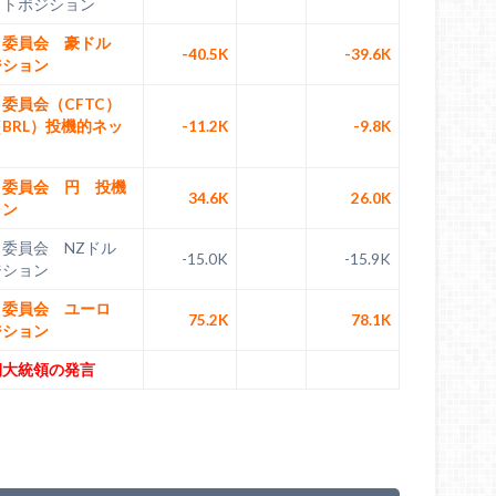
ットポジション
引委員会 豪ドル
-40.5K
-39.6K
ジション
委員会（CFTC）
BRL）投機的ネッ
-11.2K
-9.8K
引委員会 円 投機
34.6K
26.0K
ョン
引委員会 NZドル
-15.0K
-15.9K
ジション
引委員会 ユーロ
75.2K
78.1K
ジション
期大統領の発言