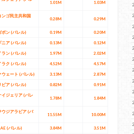
1.01M
1.03M
 コンゴ民主共和国
0.28M
0.29M
ガボン (バレル)
0.19M
0.20M
ギニア (バレル)
0.13M
0.12M
イラン (バレル)
1.97M
2.02M
イラク (バレル)
4.52M
4.57M
クウェート (バレル)
3.13M
2.87M
リビア (バレル)
0.82M
0.91M
 ナイジェリア (バレ
1.78M
1.84M
 サウジアラビア (バ
11.55M
10.00M
AE (バレル)
3.84M
3.51M