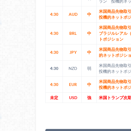
ラン 投機的ネ
米国商品先物取
4:30
AUD
中
投機的ネットポ
米国商品先物取引
4:30
BRL
中
ブラジルレアル（
トポジション
米国商品先物取
4:30
JPY
中
的ネットポジシ
米国商品先物取
4:30
NZD
弱
投機的ネットポ
米国商品先物取
4:30
EUR
中
投機的ネットポ
未定
USD
強
米国トランプ次