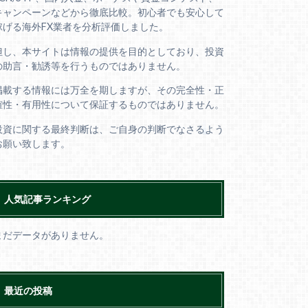
キャンペーンなどから徹底比較。初心者でも安心して
稼げる海外FX業者を分析評価しました。
但し、本サイトは情報の提供を目的としており、投資
の助言・勧誘等を行うものではありません。
掲載する情報には万全を期しますが、その完全性・正
確性・有用性について保証するものではありません。
投資に関する最終判断は、ご自身の判断でなさるよう
お願い致します。
人気記事ランキング
まだデータがありません。
最近の投稿