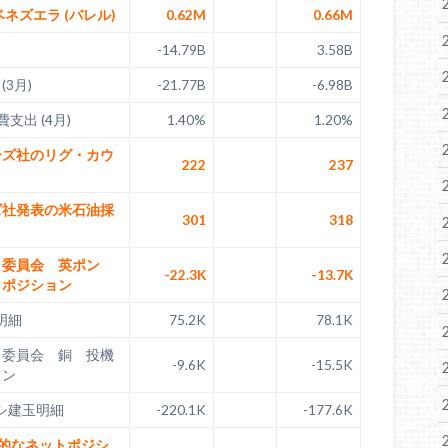
ベネズエラ (バレル)
0.62M
0.66M
-14.79B
3.58B
(3月)
-21.77B
-6.98B
消費支出 (4月)
1.40%
1.20%
ーズ社のリグ・カウ
222
237
ズ社発表の米石油採
301
318
引委員会 英ポン
-22.3K
-13.7K
トポジション
明細
75.2K
78.1K
引委員会 銅 投機
-9.6K
-15.5K
ョン
コシ建玉明細
-220.1K
-177.6K
機的なネットポジシ