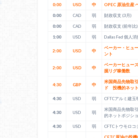
0:00
USD
中
OPEC 原油生産 
0:00
CAD
弱
財政収支 (3月)
0:00
CAD
弱
財政収支 (前年比) 
1:00
USD
弱
Dallas Fed 個人
ベーカー・ヒュ
2:00
USD
中
ント
ベーカーヒュー
2:00
USD
中
掘リグ稼働数
米国商品先物取
4:30
GBP
中
ド 投機的ネッ
4:30
USD
弱
CFTCアルミ建玉
米国商品先物取
4:30
USD
弱
的ネットポジシ
4:30
USD
弱
CFTCトウモロ
CFTC原油の投