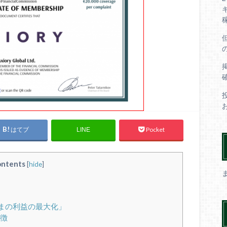
はてブ
Pocket
LINE
ntents
[
hide
]
まの利益の最大化」
特徴