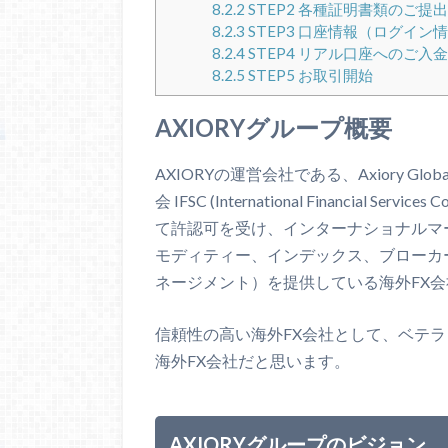
8.2.2
STEP2 各種証明書類のご提出
8.2.3
STEP3 口座情報（ログイ
8.2.4
STEP4 リアル口座へのご入金
8.2.5
STEP5 お取引開始
AXIORYグループ概要
AXIORYの運営会社である、Axiory Gl
会 IFSC (International Financial Service
て許認可を受け、インターナショナルマー
モディティー、インデックス、ブローカ
ネージメント）を提供している海外FX
信頼性の高い海外FX会社として、ベテラ
海外FX会社だと思います。
AXIORYグループのビジョン