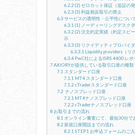
6.2.2
(2) ゼロカット保証（追証の
6.2.3
(3) 利益相反取引の禁止
6.3
サービスの透明性・公平性について (Fairne
6.3.1
(1) ノーディーリングデスク (
6.3.2
(2) 注文約定実績（約定ス
示
6.3.3
(3) リクイディティプロバイ
6.3.3.1
Liquidity provi
6.3.4
PwC社によるISRS 4400 レ
7
AXIORYが提供している取引口座の種類
7.1
スタンダード口座
7.1.1
MT4 スタンダード口座
7.1.2
cTraderスタンダード口座
7.2
ナノスプレッド口座
7.2.1
MT4ナノスプレッド口座
7.2.2
cTraderナノスプレッド口座
8
お取引までの流れ
8.1
オンライン審査にて、最短30分で
8.2
新規口座開設までの流れ
8.2.1
STEP1 お申込フォームのご