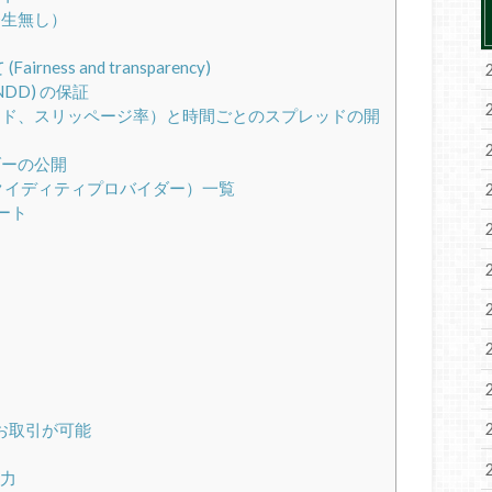
発生無し）
ss and transparency)
NDD) の保証
ピード、スリッページ率）と時間ごとのスプレッドの開
ダーの公開
ders（リクイディティプロバイダー）一覧
ポート
お取引が可能
入力