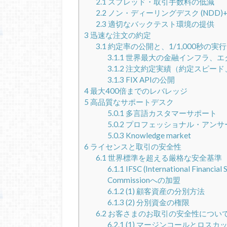
2.1
スプレッド・取引手数料の低減
2.2
ノン・ディーリングデスク (NDD)+S
2.3
適切なバックテスト環境の提供
3
迅速な注文の約定
3.1
約定率の公開と、1/1,000秒の
3.1.1
世界最大の金融インフラ、エ
3.1.2
注文約定実績（約定スピード
3.1.3
FIX APIの公開
4
最大400倍までのレバレッジ
5
高品質なサポートデスク
5.0.1
多言語カスタマーサポート
5.0.2
プロフェッショナル・アンサ
5.0.3
Knowledge market
6
ライセンスと取引の安全性
6.1
世界標準を超える厳格な安全基準
6.1.1
IFSC (International Financi
Commissionへの加盟
6.1.2
(1) 顧客資産の分別方法
6.1.3
(2) 分別資金の権限
6.2
お客さまのお取引の安全性について（Tra
6.2.1
(1) マージンコールとロスカ