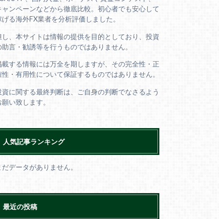
キャンペーンなどから徹底比較。初心者でも安心して
稼げる海外FX業者を分析評価しました。
但し、本サイトは情報の提供を目的としており、投資
の助言・勧誘等を行うものではありません。
掲載する情報には万全を期しますが、その完全性・正
確性・有用性について保証するものではありません。
投資に関する最終判断は、ご自身の判断でなさるよう
お願い致します。
人気記事ランキング
まだデータがありません。
最近の投稿