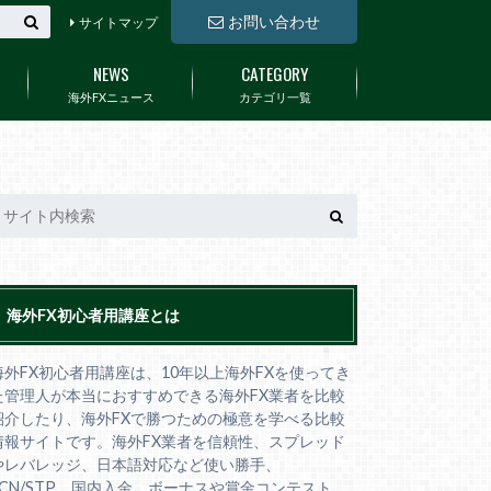
お問い合わせ
サイトマップ
NEWS
CATEGORY
海外FXニュース
カテゴリ一覧
海外FX初心者用講座とは
海外FX初心者用講座は、10年以上海外FXを使ってき
た管理人が本当におすすめできる海外FX業者を比較
紹介したり、海外FXで勝つための極意を学べる比較
情報サイトです。海外FX業者を信頼性、スプレッド
やレバレッジ、日本語対応など使い勝手、
ECN/STP、国内入金、ボーナスや賞金コンテスト、