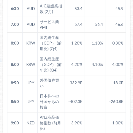
AIG建設業指
6:30
AUD
53.4
45.9
数 (2月)
サービス業
7:00
AUD
57.4
56.4
46.6
PMI
国内総生産
8:00
KRW
（GDP） (前
1.20%
1.10%
0.30%
期比) (Q4)
国内総生産
8:00
KRW
（GDP） (前
4.20%
4.10%
4.00%
年比) (Q4)
外国債券買
8:50
JPY
-332.9B
18.0B
い
日本株への
8:50
JPY
外国からの
-402.3B
-260.8B
投資
ANZ商品価
9:00
NZD
格指数 (前月
3.90%
1.00%
比)