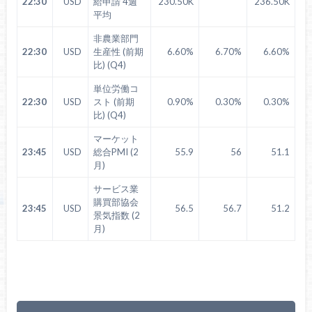
22:30
USD
給申請 4週
230.50K
236.50K
平均
非農業部門
22:30
USD
生産性 (前期
6.60%
6.70%
6.60%
比) (Q4)
単位労働コ
22:30
USD
スト (前期
0.90%
0.30%
0.30%
比) (Q4)
マーケット
23:45
USD
総合PMI (2
55.9
56
51.1
月)
サービス業
購買部協会
23:45
USD
56.5
56.7
51.2
景気指数 (2
月)