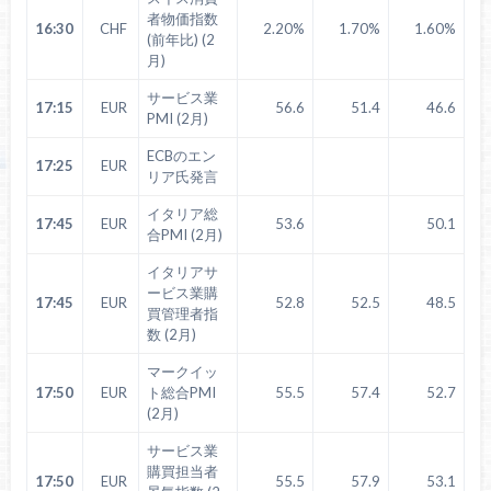
者物価指数
16:30
CHF
2.20%
1.70%
1.60%
(前年比) (2
月)
サービス業
17:15
EUR
56.6
51.4
46.6
PMI (2月)
ECBのエン
17:25
EUR
リア氏発言
イタリア総
17:45
EUR
53.6
50.1
合PMI (2月)
イタリアサ
ービス業購
17:45
EUR
52.8
52.5
48.5
買管理者指
数 (2月)
マークイッ
17:50
EUR
ト総合PMI
55.5
57.4
52.7
(2月)
サービス業
購買担当者
17:50
EUR
55.5
57.9
53.1