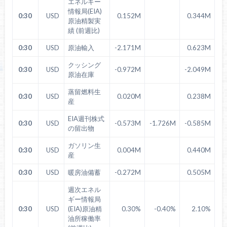
エネルギー
情報局(EIA)
0:30
USD
0.152M
0.344M
原油精製実
績 (前週比)
0:30
USD
原油輸入
-2.171M
0.623M
クッシング
0:30
USD
-0.972M
-2.049M
原油在庫
蒸留燃料生
0:30
USD
0.020M
0.238M
産
EIA週刊株式
0:30
USD
-0.573M
-1.726M
-0.585M
の留出物
ガソリン生
0:30
USD
0.004M
0.440M
産
0:30
USD
暖房油備蓄
-0.272M
0.505M
週次エネル
ギー情報局
0:30
USD
(EIA)原油精
0.30%
-0.40%
2.10%
油所稼働率