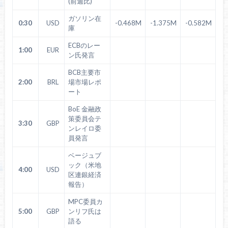
(前週比)
ガソリン在
0:30
USD
-0.468M
-1.375M
-0.582M
庫
ECBのレー
1:00
EUR
ン氏発言
BCB主要市
2:00
BRL
場市場レポ
ート
BoE 金融政
策委員会テ
3:30
GBP
ンレイロ委
員発言
ベージュブ
ック（米地
4:00
USD
区連銀経済
報告）
MPC委員カ
5:00
GBP
ンリフ氏は
語る