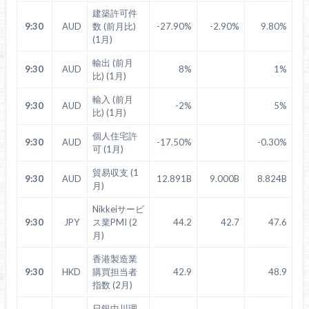
建築許可件
9:30
AUD
数 (前月比)
-27.90%
-2.90%
9.80%
(1月)
輸出 (前月
9:30
AUD
8%
1%
比) (1月)
輸入 (前月
9:30
AUD
-2%
5%
比) (1月)
個人住宅許
9:30
AUD
-17.50%
-0.30%
可 (1月)
貿易収支 (1
9:30
AUD
12.891B
9.000B
8.824B
月)
Nikkeiサービ
9:30
JPY
ス業PMI (2
44.2
42.7
47.6
月)
香港製造業
9:30
HKD
購買担当者
42.9
48.9
指数 (2月)
日銀中川理