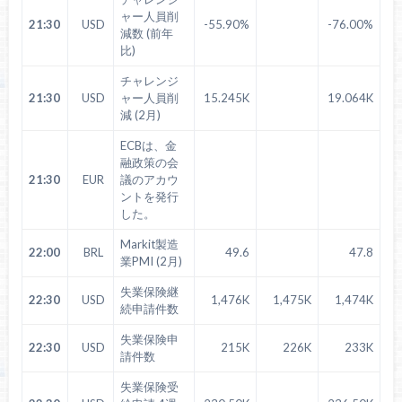
ャー人員削
21:30
USD
-55.90%
-76.00%
減数 (前年
比)
チャレンジ
21:30
USD
ャー人員削
15.245K
19.064K
減 (2月)
ECBは、金
融政策の会
21:30
EUR
議のアカウ
ントを発行
した。
Markit製造
22:00
BRL
49.6
47.8
業PMI (2月)
失業保険継
22:30
USD
1,476K
1,475K
1,474K
続申請件数
失業保険申
22:30
USD
215K
226K
233K
請件数
失業保険受