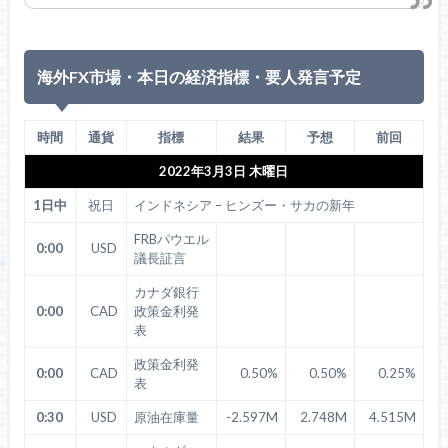
海外FX市場・本日の経済指標・要人発言予定
時間
通貨
指標
結果
予想
前回
2022年3月3日 木曜日
1日中
祝日
インドネシア – ヒンズー・サカの新年
FRBパウエル
0:00
USD
議長証言
カナダ銀行
0:00
CAD
政策金利発
表
政策金利発
0:00
CAD
0.50%
0.50%
0.25%
表
0:30
USD
原油在庫量
-2.597M
2.748M
4.515M