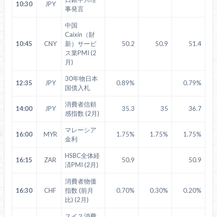
10:30
JPY
事発言
中国
Caixin（財
10:45
CNY
新）サービ
50.2
50.9
51.4
ス業PMI (2
月)
30年物日本
12:35
JPY
0.89%
0.79%
国債入札
消費者信頼
14:00
JPY
35.3
35
36.7
感指数 (2月)
マレーシア
16:00
MYR
1.75%
1.75%
1.75%
金利
HSBC全体経
16:15
ZAR
50.9
50.9
済PMI (2月)
消費者物価
16:30
CHF
指数 (前月
0.70%
0.30%
0.20%
比) (2月)
スイス消費