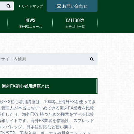
お問い合わせ
サイトマップ
NEWS
CATEGORY
海外FXニュース
カテゴリ一覧
海外FX初心者用講座とは
海外FX初心者用講座は、10年以上海外FXを使ってき
た管理人が本当におすすめできる海外FX業者を比較
紹介したり、海外FXで勝つための極意を学べる比較
情報サイトです。海外FX業者を信頼性、スプレッド
やレバレッジ、日本語対応など使い勝手、
ECN/STP、国内入金、ボーナスや賞金コンテスト、