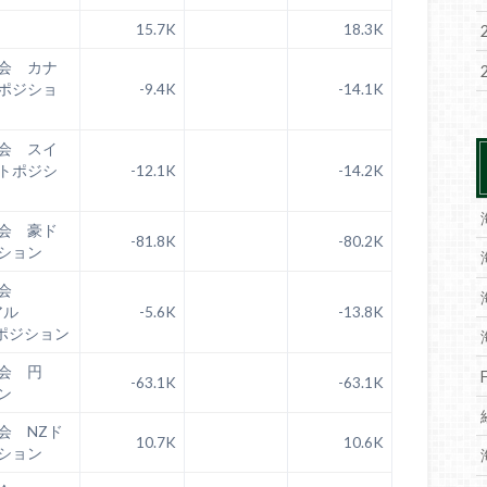
15.7K
18.3K
会 カナ
ポジショ
-9.4K
-14.1K
会 スイ
トポジシ
-12.1K
-14.2K
会 豪ド
-81.8K
-80.2K
ション
会
アル
-5.6K
-13.8K
ポジション
員会 円
-63.1K
-63.1K
ン
会 NZド
10.7K
10.6K
ション