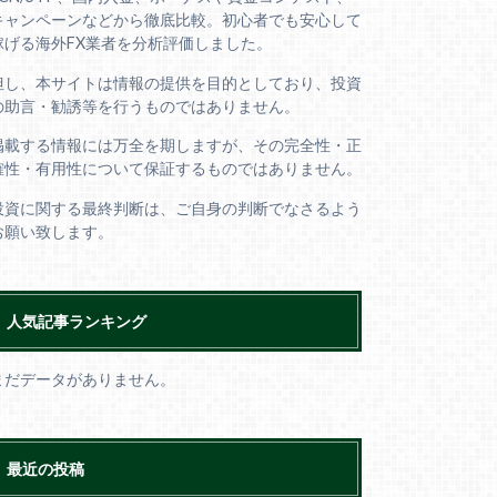
キャンペーンなどから徹底比較。初心者でも安心して
稼げる海外FX業者を分析評価しました。
但し、本サイトは情報の提供を目的としており、投資
の助言・勧誘等を行うものではありません。
掲載する情報には万全を期しますが、その完全性・正
確性・有用性について保証するものではありません。
投資に関する最終判断は、ご自身の判断でなさるよう
お願い致します。
人気記事ランキング
まだデータがありません。
最近の投稿