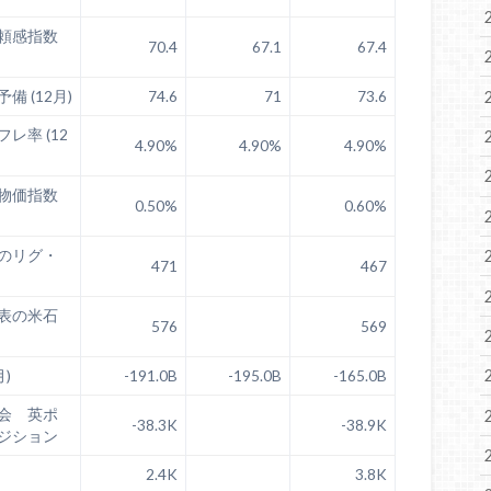
頼感指数
70.4
67.1
67.4
 (12月)
74.6
71
73.6
レ率 (12
4.90%
4.90%
4.90%
物価指数
0.50%
0.60%
のリグ・
471
467
表の米石
576
569
)
-191.0B
-195.0B
-165.0B
会 英ポ
-38.3K
-38.9K
ジション
2.4K
3.8K