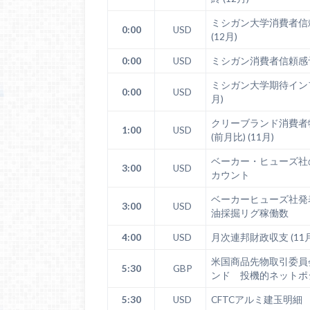
ミシガン大学消費者信
0:00
USD
(12月)
0:00
USD
ミシガン消費者信頼感予備
ミシガン大学期待インフ
0:00
USD
月)
クリーブランド消費者
1:00
USD
(前月比) (11月)
ベーカー・ヒューズ社
3:00
USD
カウント
ベーカーヒューズ社発
3:00
USD
油採掘リグ稼働数
4:00
USD
月次連邦財政収支 (11月
米国商品先物取引委員
5:30
GBP
ンド 投機的ネットポ
5:30
USD
CFTCアルミ建玉明細