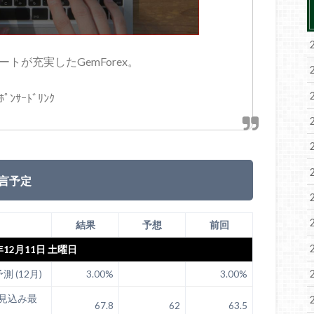
トが充実したGemForex。
ﾎﾟﾝｻｰﾄﾞﾘﾝｸ
言予定
結果
予想
前回
年12月11日 土曜日
 (12月)
3.00%
3.00%
見込み最
67.8
62
63.5