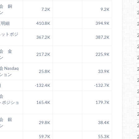
員会 銅
7.2K
9.2K
ン
玉明細
410.8K
394.9K
ネットポジ
367.2K
387.2K
員会 金
217.2K
225.9K
ン
Nasdaq
25.8K
33.9K
ジション
細
-132.4K
-132.7K
員会
ットポジショ
165.4K
179.7K
員会 銀
29.8K
38.4K
ン
59.7K
55.3K