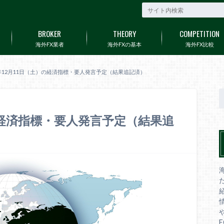
BROKER
THEORY
COMPETITION
海外FX業者
海外FXの基本
海外FX比較
1年12月11日（土）の経済指標・要人発言予定（結果追記済）
）の経済指標・要人発言予定（結果追