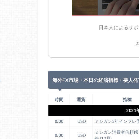
日本人によるサポー
ｽ
海外FX市場・本日の経済指標・要人発
時間
通貨
指標
2021
0:00
USD
ミシガン5年インフレ予測
ミシガン消費者信頼感
0:00
USD
終 (12月)