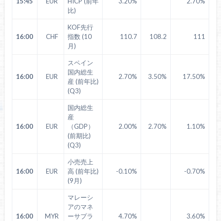
15:45
EUR
HICP (前年
3.20%
2.70%
比)
KOF先行
16:00
CHF
指数 (10
110.7
108.2
111
月)
スペイン
国内総生
16:00
EUR
2.70%
3.50%
17.50%
産 (前年比)
(Q3)
国内総生
産
16:00
EUR
（GDP）
2.00%
2.70%
1.10%
(前期比)
(Q3)
小売売上
16:00
EUR
高 (前年比)
-0.10%
-0.70%
(9月)
マレーシ
アのマネ
16:00
MYR
ーサプラ
4.70%
3.60%