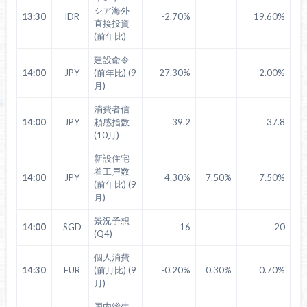
シア海外
13:30
IDR
-2.70%
19.60%
直接投資
(前年比)
建設命令
14:00
JPY
(前年比) (9
27.30%
-2.00%
月)
消費者信
14:00
JPY
頼感指数
39.2
37.8
(10月)
新設住宅
着工戸数
14:00
JPY
4.30%
7.50%
7.50%
(前年比) (9
月)
景況予想
14:00
SGD
16
20
(Q4)
個人消費
14:30
EUR
(前月比) (9
-0.20%
0.30%
0.70%
月)
国内総生