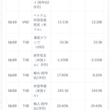
イ (前年比)
(9月)
ベトナム
外国直接
16:10
VND
15.15B
13.28B
投資（米
ドル）
通貨スワ
16:30
THB
ップ
33.3B
33.3B
（USD)
経常収支
16:30
THB
（米国ド
-1.300B
-2.500B
ル） (9月)
輸出 (前年
16:30
THB
17.80%
8.20%
比) (9月)
外貨準備
16:30
THB
（米国ド
245.1B
244.9B
ル）
輸入 (前年
16:30
THB
20.40%
39.60%
比) (9月)