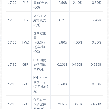
17:00
EUR
産 (前年比)
2.50%
2.40%
10.30%
(Q3)
スペイン
17:00
EUR
経常収支
0.98B
2.49B
(8月)
国内総生
産
17:00
TWD
（GDP）
3.80%
4.00%
3.80%
(前年比)
(Q3)
BOE消費
17:30
GBP
者信用残
0.231B
0.450B
0.526B
高 (9月)
M4マネー
サプライ
17:30
GBP
0.60%
0.50%
(前月比) (9
月)
住宅ロー
17:30
GBP
ン承認件
72.65K
70.95K
74.21K
数 (9月)