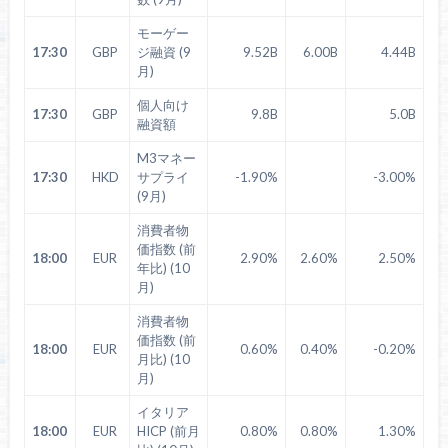
モーゲー
17:30
GBP
ジ融資 (9
9.52B
6.00B
4.44B
月)
個人向け
17:30
GBP
9.8B
5.0B
融資額
M3マネー
17:30
HKD
サプライ
-1.90%
-3.00%
(9月)
消費者物
価指数 (前
18:00
EUR
2.90%
2.60%
2.50%
年比) (10
月)
消費者物
価指数 (前
18:00
EUR
0.60%
0.40%
-0.20%
月比) (10
月)
イタリア
18:00
EUR
HICP (前月
0.80%
0.80%
1.30%