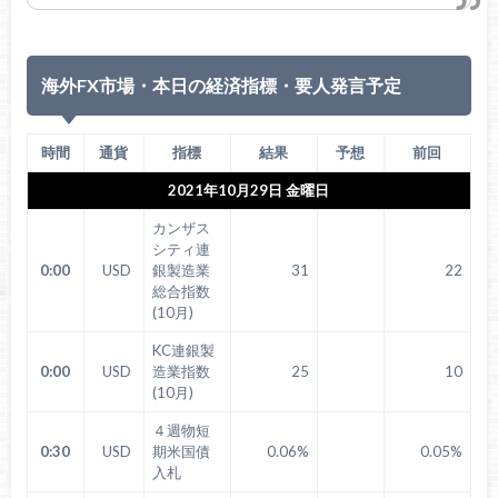
海外FX市場・本日の経済指標・要人発言予定
時間
通貨
指標
結果
予想
前回
2021年10月29日 金曜日
カンザス
シティ連
0:00
USD
銀製造業
31
22
総合指数
(10月)
KC連銀製
0:00
USD
造業指数
25
10
(10月)
４週物短
0:30
USD
期米国債
0.06%
0.05%
入札