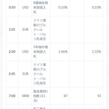
8週物短期
0:30
USD
米国債入
0.10%
0.10%
札
ドイツ連
銀のブル
1:35
EUR
クハル
ト・バル
ツ氏発言
7年物中期
2:00
USD
米国債入
1.46%
1.33%
札
ドイツ連
銀のブル
2:05
EUR
クハル
ト・バル
ツ氏発言
製造業BSI
7:00
KRW
指数 (11
87
92
月)
鉱工業生