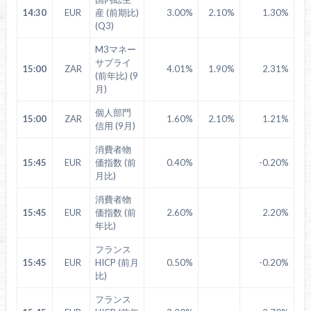
14:30
EUR
産 (前期比)
3.00%
2.10%
1.30%
(Q3)
M3マネー
サプライ
15:00
ZAR
4.01%
1.90%
2.31%
(前年比) (9
月)
個人部門
15:00
ZAR
1.60%
2.10%
1.21%
信用 (9月)
消費者物
15:45
EUR
価指数 (前
0.40%
-0.20%
月比)
消費者物
15:45
EUR
価指数 (前
2.60%
2.20%
年比)
フランス
15:45
EUR
HICP (前月
0.50%
-0.20%
比)
フランス