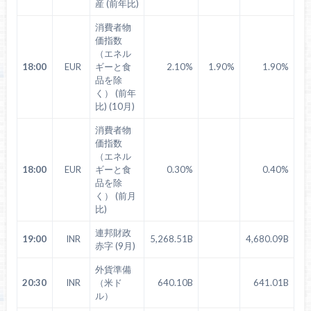
産 (前年比)
消費者物
価指数
（エネル
18:00
EUR
ギーと食
2.10%
1.90%
1.90%
品を除
く） (前年
比) (10月)
消費者物
価指数
（エネル
18:00
EUR
ギーと食
0.30%
0.40%
品を除
く） (前月
比)
連邦財政
19:00
INR
5,268.51B
4,680.09B
赤字 (9月)
外貨準備
20:30
INR
（米ド
640.10B
641.01B
ル）