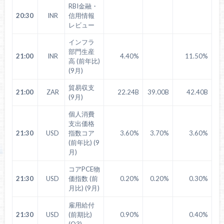
RBI金融・
20:30
INR
信用情報
レビュー
インフラ
部門生産
21:00
INR
4.40%
11.50%
高 (前年比)
(9月)
貿易収支
21:00
ZAR
22.24B
39.00B
42.40B
(9月)
個人消費
支出価格
21:30
USD
指数コア
3.60%
3.70%
3.60%
(前年比) (9
月)
コアPCE物
21:30
USD
価指数 (前
0.20%
0.20%
0.30%
月比) (9月)
雇用給付
21:30
USD
(前期比)
0.90%
0.40%
(Q3)