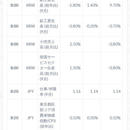
8:00
KRW
産 (前年比)
-1.80%
1.40%
9.70%
(9月)
鉱工業生
8:00
KRW
産 (前月比)
-0.80%
-0.30%
-0.70%
(9月)
小売売上
8:00
KRW
2.50%
-0.80%
高 (前月比)
韓国サー
ビスセク
8:00
KRW
ター生産
1.30%
-0.80%
高 (前月比)
(9月)
仕事/求職
8:30
JPY
1.16
1.14
1.14
率 (9月)
東京都区
部コア消
費者物価
8:30
JPY
0.10%
0.30%
0.10%
指数(CPI)
(前年比)