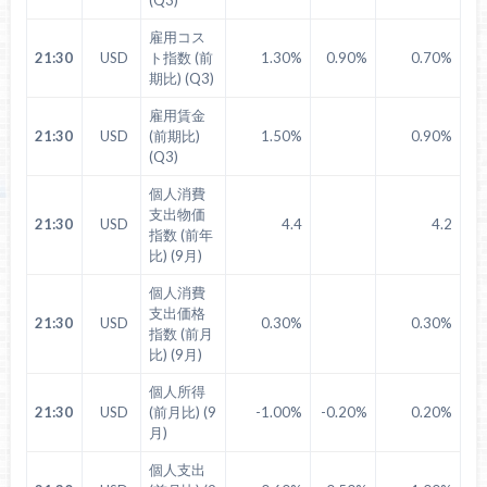
雇用コス
21:30
USD
ト指数 (前
1.30%
0.90%
0.70%
期比) (Q3)
雇用賃金
21:30
USD
(前期比)
1.50%
0.90%
(Q3)
個人消費
支出物価
21:30
USD
4.4
4.2
指数 (前年
比) (9月)
個人消費
支出価格
21:30
USD
0.30%
0.30%
指数 (前月
比) (9月)
個人所得
21:30
USD
(前月比) (9
-1.00%
-0.20%
0.20%
月)
個人支出