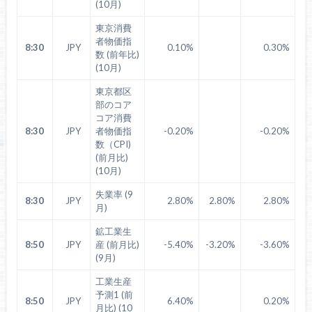
(10月)
東京消費
者物価指
8:30
JPY
0.10%
0.30%
数 (前年比)
(10月)
東京都区
部のコア
コア消費
8:30
JPY
者物価指
-0.20%
-0.20%
数（CPI)
(前月比)
(10月)
失業率 (9
8:30
JPY
2.80%
2.80%
2.80%
月)
鉱工業生
8:50
JPY
産 (前月比)
-5.40%
-3.20%
-3.60%
(9月)
工業生産
予測1 (前
8:50
JPY
6.40%
0.20%
月比) (10