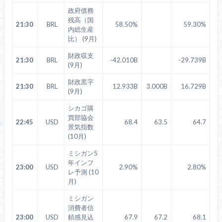
政府債務
残高（国
21:30
BRL
58.50%
59.30%
内総生産
比） (9月)
財政収支
21:30
BRL
-42.010B
-29.739B
(9月)
財政黒字
21:30
BRL
12.933B
3.000B
16.729B
(9月)
シカゴ購
買部協会
22:45
USD
68.4
63.5
64.7
景気指数
(10月)
ミシガン5
年インフ
23:00
USD
2.90%
2.80%
レ予測 (10
月)
ミシガン
消費者信
23:00
USD
頼感見込
67.9
67.2
68.1