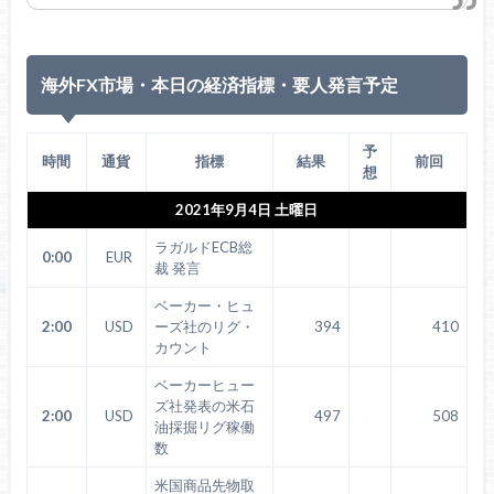
海外FX市場・本日の経済指標・要人発言予定
予
時間
通貨
指標
結果
前回
想
2021年9月4日 土曜日
ラガルドECB総
0:00
EUR
裁 発言
ベーカー・ヒュ
2:00
USD
ーズ社のリグ・
394
410
カウント
ベーカーヒュー
ズ社発表の米石
2:00
USD
497
508
油採掘リグ稼働
数
米国商品先物取