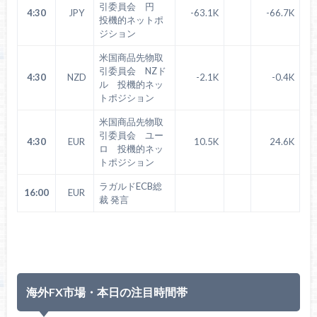
引委員会 円
4:30
JPY
-63.1K
-66.7K
投機的ネットポ
ジション
米国商品先物取
引委員会 NZド
4:30
NZD
-2.1K
-0.4K
ル 投機的ネッ
トポジション
米国商品先物取
引委員会 ユー
4:30
EUR
10.5K
24.6K
ロ 投機的ネッ
トポジション
ラガルドECB総
16:00
EUR
裁 発言
海外FX市場・本日の注目時間帯