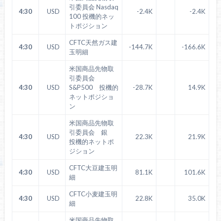
引委員会 Nasdaq
4:30
USD
-2.4K
-2.4K
100 投機的ネッ
トポジション
CFTC天然ガス建
4:30
USD
-144.7K
-166.6K
玉明細
米国商品先物取
引委員会
4:30
USD
S&P500 投機的
-28.7K
14.9K
ネットポジショ
ン
米国商品先物取
引委員会 銀
4:30
USD
22.3K
21.9K
投機的ネットポ
ジション
CFTC大豆建玉明
4:30
USD
81.1K
101.6K
細
CFTC小麦建玉明
4:30
USD
22.8K
35.0K
細
米国商品先物取