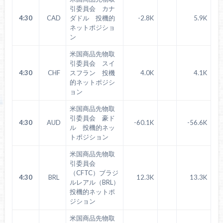
引委員会 カナ
4:30
CAD
ダドル 投機的
-2.8K
5.9K
ネットポジショ
ン
米国商品先物取
引委員会 スイ
4:30
CHF
スフラン 投機
4.0K
4.1K
的ネットポジシ
ョン
米国商品先物取
引委員会 豪ド
4:30
AUD
-60.1K
-56.6K
ル 投機的ネッ
トポジション
米国商品先物取
引委員会
（CFTC）ブラジ
4:30
BRL
12.3K
13.3K
ルレアル（BRL）
投機的ネットポ
ジション
米国商品先物取