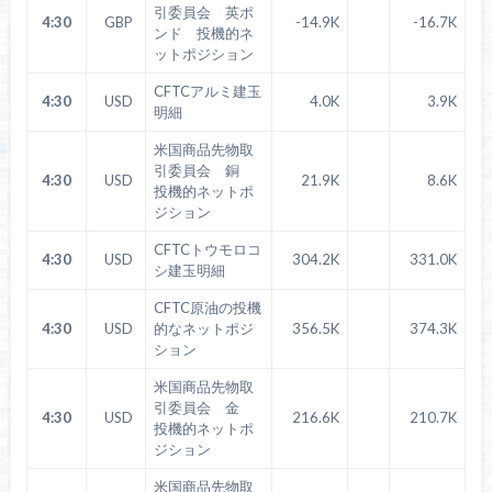
引委員会 英ポ
4:30
GBP
-14.9K
-16.7K
ンド 投機的ネ
ットポジション
CFTCアルミ建玉
4:30
USD
4.0K
3.9K
明細
米国商品先物取
引委員会 銅
4:30
USD
21.9K
8.6K
投機的ネットポ
ジション
CFTCトウモロコ
4:30
USD
304.2K
331.0K
シ建玉明細
CFTC原油の投機
4:30
USD
的なネットポジ
356.5K
374.3K
ション
米国商品先物取
引委員会 金
4:30
USD
216.6K
210.7K
投機的ネットポ
ジション
米国商品先物取