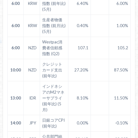
6:00
KRW
指数 (前年比)
6.40%
6.00%
(5月)
生産者物価
6:00
KRW
指数 (前月比)
0.40%
1.00%
(5月)
Westpac消
6:00
NZD
費者信頼感
107.1
105.2
指数 (Q2)
クレジット
10:00
NZD
カード支出
27.20%
87.50%
(前年比)
インドネシ
アのM2マネ
13:00
IDR
ーサプライ
8.10%
11.50%
(前年比) (5
月)
日銀コアCPI
14:00
JPY
0.00%
-0.10%
(前年比)
公共部門純