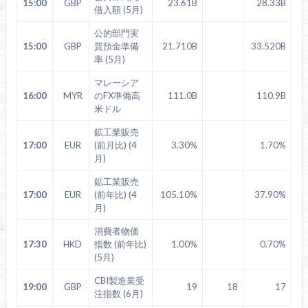
15:00
GBP
23.61B
28.33B
借入額 (5月)
公的部門実
15:00
GBP
質預金準備
21.710B
33.520B
率 (5月)
マレーシア
16:00
MYR
のFX準備高
111.0B
110.9B
米ドル
鉱工業販売
17:00
EUR
(前月比) (4
3.30%
1.70%
月)
鉱工業販売
17:00
EUR
(前年比) (4
105.10%
37.90%
月)
消費者物価
17:30
HKD
指数 (前年比)
1.00%
0.70%
(5月)
CBI製造業受
19:00
GBP
19
18
17
注指数 (6月)