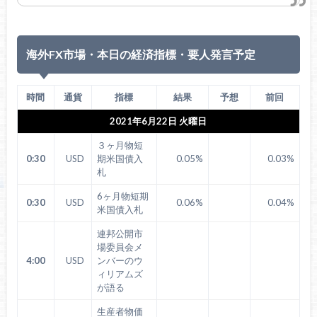
海外FX市場・本日の経済指標・要人発言予定
時間
通貨
指標
結果
予想
前回
2021年6月22日 火曜日
３ヶ月物短
0:30
USD
期米国債入
0.05%
0.03%
札
6ヶ月物短期
0:30
USD
0.06%
0.04%
米国債入札
連邦公開市
場委員会メ
4:00
USD
ンバーのウ
ィリアムズ
が語る
生産者物価