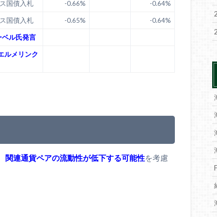
ンス国債入札
-0.66%
-0.64%
ンス国債入札
-0.65%
-0.64%
ナーベル氏発言
ヴエルメリンク
、
関連通貨ペアの流動性が低下する可能性
を考慮