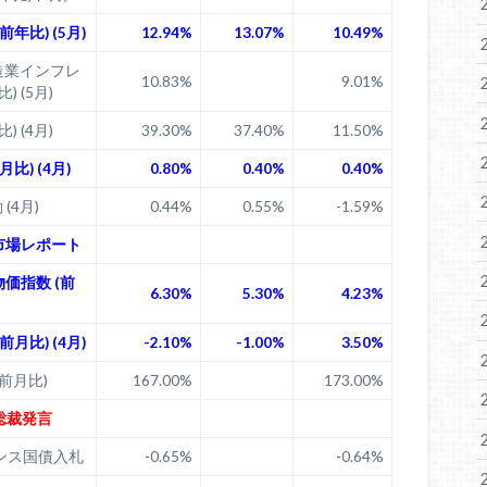
年比) (5月)
12.94%
13.07%
10.49%
造業インフレ
10.83%
9.01%
) (5月)
) (4月)
39.30%
37.40%
11.50%
比) (4月)
0.80%
0.40%
0.40%
 (4月)
0.44%
0.55%
-1.59%
場市場レポート
価指数 (前
6.30%
5.30%
4.23%
月比) (4月)
-2.10%
-1.00%
3.50%
前月比)
167.00%
173.00%
ー総裁発言
ンス国債入札
-0.65%
-0.64%