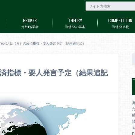
BROKER
THEORY
COMPETITION
海外FX業者
海外FXの基本
海外FX比較
1年6月14日（月）の経済指標・要人発言予定（結果追記済）
の経済指標・要人発言予定（結果追記