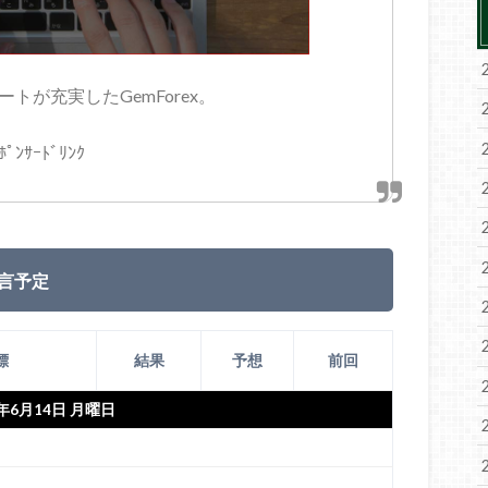
トが充実したGemForex。
ﾎﾟﾝｻｰﾄﾞﾘﾝｸ
言予定
標
結果
予想
前回
1年6月14日 月曜日