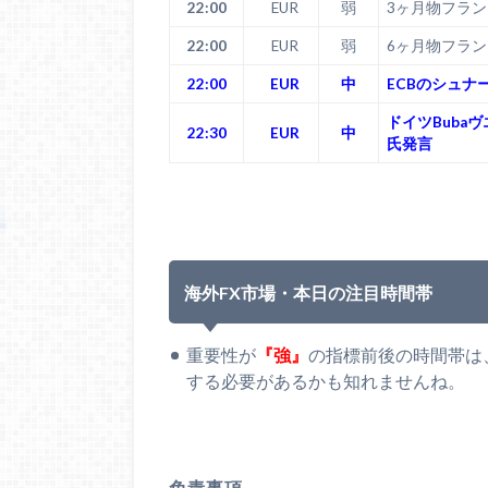
22:00
EUR
弱
3ヶ月物フラ
22:00
EUR
弱
6ヶ月物フラ
22:00
EUR
中
ECBのシュ
ドイツBuba
22:30
EUR
中
氏発言
海外FX市場・本日の注目時間帯
重要性が
『強』
の指標前後の時間帯は
する必要があるかも知れませんね。
免責事項