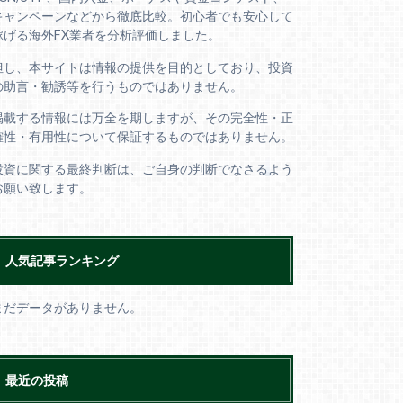
キャンペーンなどから徹底比較。初心者でも安心して
稼げる海外FX業者を分析評価しました。
但し、本サイトは情報の提供を目的としており、投資
の助言・勧誘等を行うものではありません。
掲載する情報には万全を期しますが、その完全性・正
確性・有用性について保証するものではありません。
投資に関する最終判断は、ご自身の判断でなさるよう
お願い致します。
人気記事ランキング
まだデータがありません。
最近の投稿