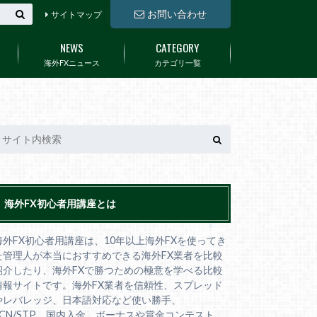
お問い合わせ
サイトマップ
NEWS
CATEGORY
海外FXニュース
カテゴリ一覧
海外FX初心者用講座とは
海外FX初心者用講座は、10年以上海外FXを使ってき
た管理人が本当におすすめできる海外FX業者を比較
紹介したり、海外FXで勝つための極意を学べる比較
情報サイトです。海外FX業者を信頼性、スプレッド
やレバレッジ、日本語対応など使い勝手、
ECN/STP、国内入金、ボーナスや賞金コンテスト、