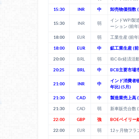
15:30
INR
中
卸売物価指数 (前
インドWPI製
15:30
INR
弱
ーション (前年比
18:00
EUR
弱
工業生産 (前年比
18:00
EUR
中
鉱工業生産 (前月
20:00
BRL
弱
IBC-Br経済活動
20:25
BRL
中
BCB主要市
インド消費者物
21:00
INR
中
年比) (5月)
21:30
CAD
中
製造業売上高 (前
21:30
CAD
弱
新車販売台数 (
22:00
GBP
強
BOEベイリ
22:00
EUR
弱
12ヶ月物フラ