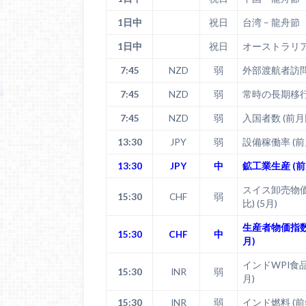
1日中
祝日
台湾 – 龍舟節
1日中
祝日
オーストラリア
7:45
NZD
弱
外部渡航者訪問者
7:45
NZD
弱
常時の長期移行 
7:45
NZD
弱
入国者数 (前月
13:30
JPY
弱
設備稼働率 (前月
13:30
JPY
中
鉱工業生産 (前月
スイス卸売物価
15:30
CHF
弱
比) (5月)
生産者物価指数 
15:30
CHF
中
月)
インドWPI食品 
15:30
INR
弱
月)
15:30
INR
弱
インド燃料 (前年