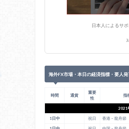
日本人によるサポー
ｽ
海外FX市場・本日の経済指標・要人発
重要
時間
通貨
指
性
202
1日中
祝日
香港 – 龍舟節
1日中
祝日
中国 – 龍舟節