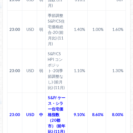
月)
季節調整
S&P/CS住
宅価格総
23:00
USD
弱
1.40%
1.00%
1.60%
合‐20 (前
月比) (11
月)
S&P/CS
HPI コン
ポジッ
23:00
USD
弱
ト-20(季
1.10%
1.30%
節調整な
し) (前月
比) (11月)
S&P/ ケー
ス・シラ
ー住宅価
23:00
USD
中
格指数
9.10%
8.60%
8.00%
（20都
市） (前年
比) (11月)