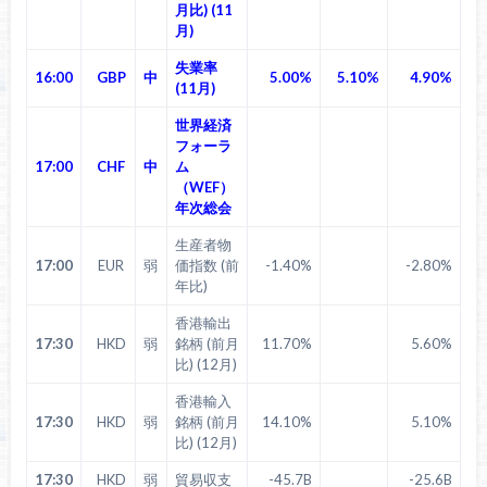
月比) (11
月)
失業率
16:00
GBP
中
5.00%
5.10%
4.90%
(11月)
世界経済
フォーラ
17:00
CHF
中
ム
（WEF）
年次総会
生産者物
17:00
EUR
弱
価指数 (前
-1.40%
-2.80%
年比)
香港輸出
17:30
HKD
弱
銘柄 (前月
11.70%
5.60%
比) (12月)
香港輸入
17:30
HKD
弱
銘柄 (前月
14.10%
5.10%
比) (12月)
17:30
HKD
弱
貿易収支
-45.7B
-25.6B