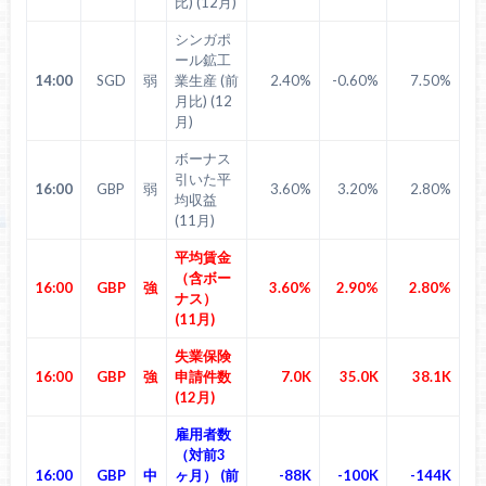
比) (12月)
シンガポ
ール鉱工
14:00
SGD
弱
業生産 (前
2.40%
-0.60%
7.50%
月比) (12
月)
ボーナス
引いた平
16:00
GBP
弱
3.60%
3.20%
2.80%
均収益
(11月)
平均賃金
（含ボー
16:00
GBP
強
3.60%
2.90%
2.80%
ナス）
(11月)
失業保険
16:00
GBP
強
申請件数
7.0K
35.0K
38.1K
(12月)
雇用者数
（対前3
16:00
GBP
中
ヶ月） (前
-88K
-100K
-144K