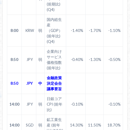
(前期比)
(Q4)
国内総生
産
8:00
KRW
弱
（GDP）
-1.40%
-1.70%
-1.10%
(前年比)
(Q4)
企業向け
サービス
8:50
JPY
弱
-0.40%
-1.30%
-0.50%
価格指数
(前年比)
金融政策
8:50
JPY
中
決定会合
議事要旨
日銀コア
14:00
JPY
弱
CPI (前年
-0.10%
-0.10%
比)
鉱工業生
14:00
SGD
弱
産 (前年
14.30%
11.50%
18.70%