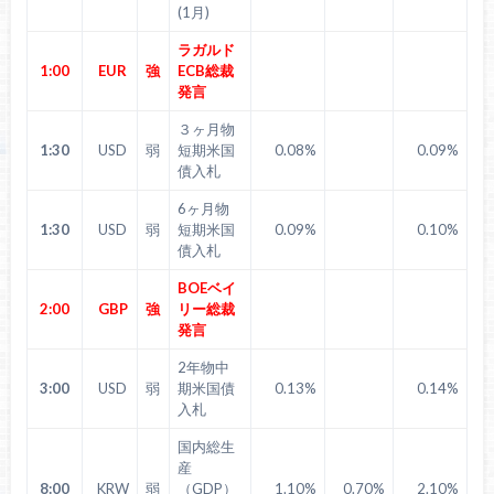
(1月)
ラガルド
1:00
EUR
強
ECB総裁
発言
３ヶ月物
1:30
USD
弱
短期米国
0.08%
0.09%
債入札
6ヶ月物
1:30
USD
弱
短期米国
0.09%
0.10%
債入札
BOEベイ
2:00
GBP
強
リー総裁
発言
2年物中
3:00
USD
弱
期米国債
0.13%
0.14%
入札
国内総生
産
8:00
KRW
弱
（GDP）
1.10%
0.70%
2.10%