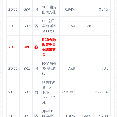
30年物英
20:00
GBP
弱
0.84%
0.84%
国債入札
CBI流通
20:00
GBP
弱
業動向調
-50
-28
-3
査 (1月)
BCB金融
政策委員
20:00
BRL
強
会議事要
旨
FGV 消費
20:00
BRL
弱
者信頼感
75.8
78.5
(1月)
鉄鋼生産
量（メー
21:00
GBP
弱
トルト
710.00K
697.80K
ン） (12
月)
月中CPI
21:00
BRL
弱
(前年比)
4.30%
4.33%
4.23%