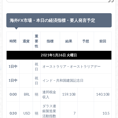
海外FX市場・本日の経済指標・要人発言予定
重
時間
通貨
要
指標
結果
予想
前回
性
2021年1月26日 火曜日
祝
1日中
オーストラリア – オーストラリアデー
日
祝
1日中
インド – 共和国建国記念日
日
連邦税金
0:00
BRL
弱
159.10B
140.10B
収入
ダラス連
銀製造業
0:30
USD
弱
7
10.5
活動指数