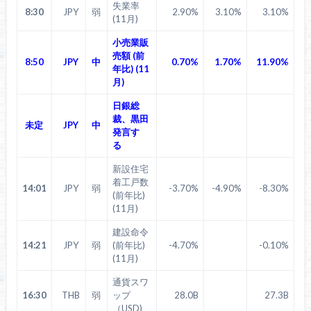
失業率
8:30
JPY
弱
2.90%
3.10%
3.10%
(11月)
小売業販
売額 (前
8:50
JPY
中
0.70%
1.70%
11.90%
年比) (11
月)
日銀総
裁、黒田
未定
JPY
中
発言す
る
新設住宅
着工戸数
14:01
JPY
弱
-3.70%
-4.90%
-8.30%
(前年比)
(11月)
建設命令
14:21
JPY
弱
(前年比)
-4.70%
-0.10%
(11月)
通貨スワ
16:30
THB
弱
ップ
28.0B
27.3B
（USD)