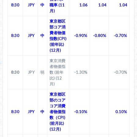
8:30
JPY
中
職率 (11
1.06
1.04
1.04
月)
東京都区
部コア消
費者物価
8:30
JPY
中
-0.90%
-0.80%
-0.70%
指数(CPI)
(前年比)
(12月)
東京消費
者物価指
8:30
JPY
弱
数 (前年
-1.30%
-0.70%
比) (12
月)
東京都区
部のコア
コア消費
8:30
JPY
中
者物価指
-0.10%
0.10%
数（CPI)
(前月比)
(12月)