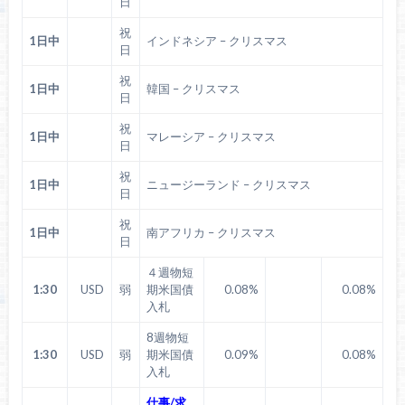
日
祝
1日中
インドネシア – クリスマス
日
祝
1日中
韓国 – クリスマス
日
祝
1日中
マレーシア – クリスマス
日
祝
1日中
ニュージーランド – クリスマス
日
祝
1日中
南アフリカ – クリスマス
日
４週物短
1:30
USD
弱
期米国債
0.08%
0.08%
入札
8週物短
1:30
USD
弱
期米国債
0.09%
0.08%
入札
仕事/求