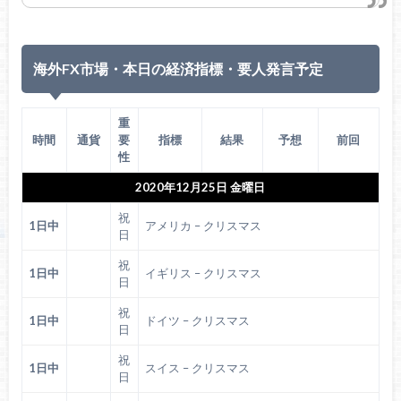
海外FX市場・本日の経済指標・要人発言予定
重
時間
通貨
要
指標
結果
予想
前回
性
2020年12月25日 金曜日
祝
1日中
アメリカ – クリスマス
日
祝
1日中
イギリス – クリスマス
日
祝
1日中
ドイツ – クリスマス
日
祝
1日中
スイス – クリスマス
日