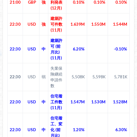
21:00
GBP
強
利発表
0.10%
0.10%
0.10%
(12月)
建築許
22:30
USD
強
可件数
1.639M
1.550M
1.544M
(11月)
建築許
可 (前
22:30
USD
中
6.20%
-0.10%
月比)
(11月)
失業保
険継続
22:30
USD
弱
5,508K
5,598K
5,781K
申請件
数
住宅着
22:30
USD
中
工件数
1.547M
1.530M
1.528M
(11月)
住宅着
工、変
22:30
USD
中
化 (前
1.20%
6.30%
月比)