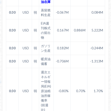
油在庫
蒸留燃
0:30
USD
弱
-0.067M
0.084M
料生産
EIA週
刊株式
0:30
USD
弱
0.167M
0.886M
5.222M
の留出
物
ガソリ
0:30
USD
弱
0.182M
-0.244M
ン生産
暖房油
0:30
USD
弱
-0.706M
-1.313M
備蓄
週次エ
ネルギ
ー情報
局(EIA)
0:30
USD
弱
原油精
-0.80%
0.70%
1.70%
油所稼
働率
(前週
比)