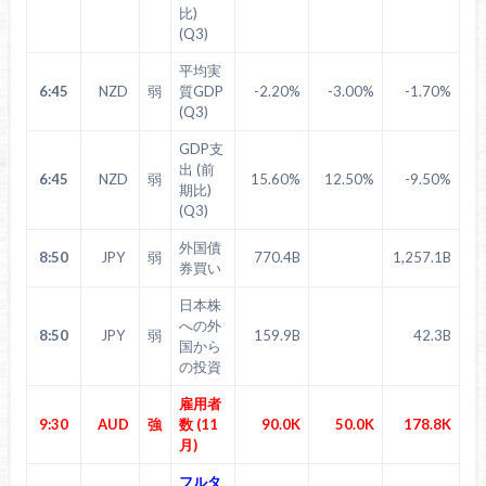
比)
(Q3)
平均実
6:45
NZD
弱
質GDP
-2.20%
-3.00%
-1.70%
(Q3)
GDP支
出 (前
6:45
NZD
弱
15.60%
12.50%
-9.50%
期比)
(Q3)
外国債
8:50
JPY
弱
770.4B
1,257.1B
券買い
日本株
への外
8:50
JPY
弱
159.9B
42.3B
国から
の投資
雇用者
9:30
AUD
強
数 (11
90.0K
50.0K
178.8K
月)
フルタ