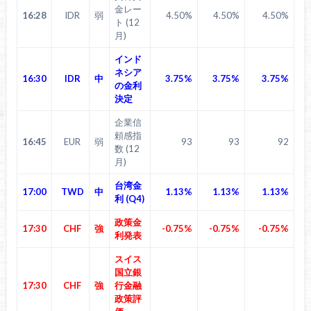
金レー
16:28
IDR
弱
4.50%
4.50%
4.50%
ト (12
月)
インド
ネシア
16:30
IDR
中
3.75%
3.75%
3.75%
の金利
決定
企業信
頼感指
16:45
EUR
弱
93
93
92
数 (12
月)
台湾金
17:00
TWD
中
1.13%
1.13%
1.13%
利 (Q4)
政策金
17:30
CHF
強
-0.75%
-0.75%
-0.75%
利発表
スイス
国立銀
17:30
CHF
強
行金融
政策評