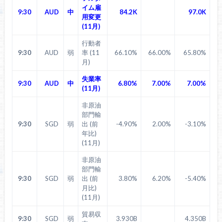
イム雇
9:30
AUD
中
84.2K
97.0K
用変更
(11月)
行動者
9:30
AUD
弱
率 (11
66.10%
66.00%
65.80%
月)
失業率
9:30
AUD
中
6.80%
7.00%
7.00%
(11月)
非原油
部門輸
9:30
SGD
弱
出 (前
-4.90%
2.00%
-3.10%
年比)
(11月)
非原油
部門輸
9:30
SGD
弱
出 (前
3.80%
6.20%
-5.40%
月比)
(11月)
貿易収
9:30
SGD
弱
3.930B
4.350B