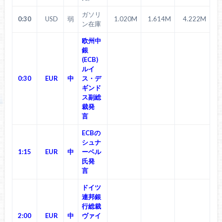
ガソリ
0:30
USD
弱
1.020M
1.614M
4.222M
ン在庫
欧州中
銀
(ECB)
ルイ
0:30
EUR
中
ス・デ
ギンド
ス副総
裁発
言
ECBの
シュナ
1:15
EUR
中
ーベル
氏発
言
ドイツ
連邦銀
行総裁
2:00
EUR
中
ヴァイ