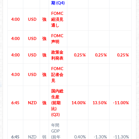
期 (Q4)
FOMC
4:00
USD
強
経済見
通し
FOMC
4:00
USD
強
声明
政策金
4:00
USD
強
0.25%
0.25%
0.25%
利発表
FOMC
4:30
USD
強
記者会
見
国内総
生産
6:45
NZD
強
(前期
14.00%
13.50%
-11.00%
比)
(Q3)
年間
GDP
6:45
NZD
弱
(前年
0.40%
-1.30%
-11.30%