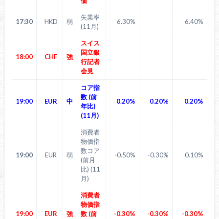
価
失業率
17:30
HKD
弱
6.30%
6.40%
(11月)
スイス
国立銀
18:00
CHF
強
行記者
会見
コア指
数 (前
19:00
EUR
中
0.20%
0.20%
0.20%
年比)
(11月)
消費者
物価指
数コア
19:00
EUR
弱
-0.50%
-0.30%
0.10%
(前月
比) (11
月)
消費者
物価指
19:00
EUR
強
数 (前
-0.30%
-0.30%
-0.30%