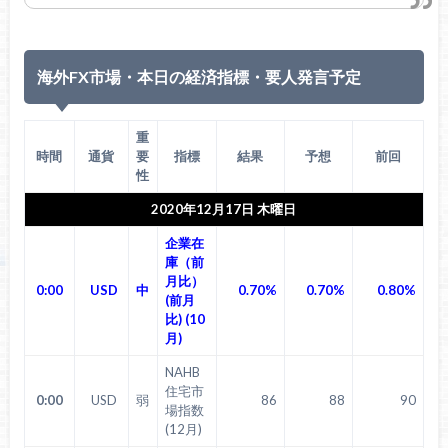
海外FX市場・本日の経済指標・要人発言予定
重
時間
通貨
要
指標
結果
予想
前回
性
2020年12月17日 木曜日
企業在
庫（前
月比）
0:00
USD
中
0.70%
0.70%
0.80%
(前月
比) (10
月)
NAHB
住宅市
0:00
USD
弱
86
88
90
場指数
(12月)