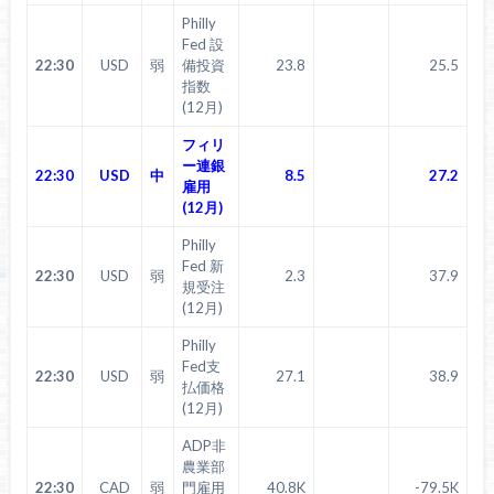
Philly
Fed 設
22:30
USD
弱
備投資
23.8
25.5
指数
(12月)
フィリ
ー連銀
22:30
USD
中
8.5
27.2
雇用
(12月)
Philly
Fed 新
22:30
USD
弱
2.3
37.9
規受注
(12月)
Philly
Fed支
22:30
USD
弱
27.1
38.9
払価格
(12月)
ADP非
農業部
22:30
CAD
弱
門雇用
40.8K
-79.5K