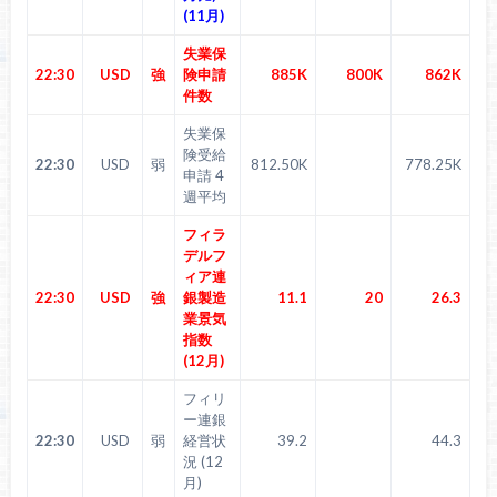
(11月)
失業保
22:30
USD
強
険申請
885K
800K
862K
件数
失業保
険受給
22:30
USD
弱
812.50K
778.25K
申請 4
週平均
フィラ
デルフ
ィア連
22:30
USD
強
銀製造
11.1
20
26.3
業景気
指数
(12月)
フィリ
ー連銀
22:30
USD
弱
経営状
39.2
44.3
況 (12
月)