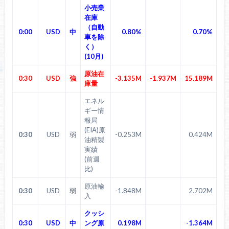
小売業
在庫
（自動
0:00
USD
中
0.80%
0.70%
車を除
く）
(10月)
原油在
0:30
USD
強
-3.135M
-1.937M
15.189M
庫量
エネル
ギー情
報局
(EIA)原
0:30
USD
弱
-0.253M
0.424M
油精製
実績
(前週
比)
原油輸
0:30
USD
弱
-1.848M
2.702M
入
クッシ
0:30
USD
中
ング原
0.198M
-1.364M