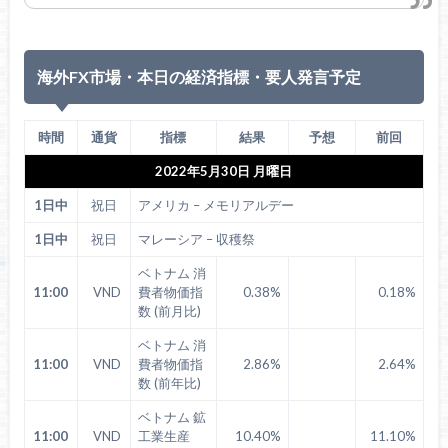
海外FX市場・本日の経済指標・要人発言予定
時間
通貨
指標
結果
予想
前回
2022年5月30日 月曜日
1日中
祝日
アメリカ – メモリアルデー
1日中
祝日
マレーシア – 収穫祭
ベトナム 消
11:00
VND
費者物価指
0.38%
0.18%
数 (前月比)
ベトナム 消
11:00
VND
費者物価指
2.86%
2.64%
数 (前年比)
ベトナム 鉱
11:00
VND
工業生産
10.40%
11.10%