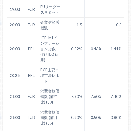
EUリーダー
19:00
EUR
ズサミット
企業信頼感
20:00
EUR
1.5
-0.6
指数
IGP-MI イ
ンフレーシ
20:00
BRL
ョン指数
0.52%
0.46%
1.41%
(前月比) (5
月)
BCB主要市
20:25
BRL
場市場レポ
ート
消費者物価
21:00
EUR
指数 (前年
7.90%
7.60%
7.40%
比) (5月)
消費者物価
21:00
EUR
指数 (前月
0.90%
0.50%
0.80%
比) (5月)