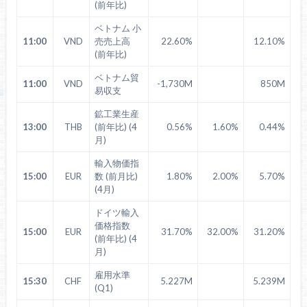
(前年比)
ベトナム 小
11:00
VND
売売上高
22.60%
12.10%
(前年比)
ベトナム貿
11:00
VND
-1,730M
850M
易収支
鉱工業生産
13:00
THB
(前年比) (4
0.56%
1.60%
0.44%
月)
輸入物価指
15:00
EUR
数 (前月比)
1.80%
2.00%
5.70%
(4月)
ドイツ輸入
価格指数
15:00
EUR
31.70%
32.00%
31.20%
(前年比) (4
月)
雇用水準
15:30
CHF
5.227M
5.239M
(Q1)