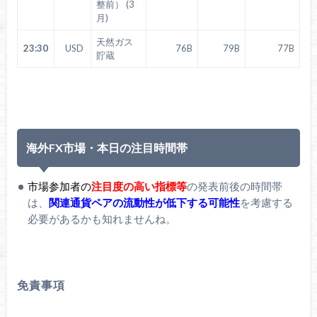
整前） (3
月)
天然ガス
23:30
USD
76B
79B
77B
貯蔵
海外FX市場・本日の注目時間帯
市場参加者の
注目度の高い指標等
の発表前後の時間帯
は、
関連通貨ペアの流動性が低下する可能性
を考慮する
必要があるかも知れませんね。
免責事項