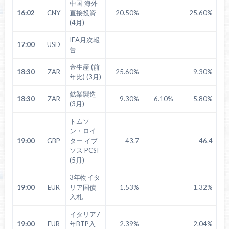
中国 海外
16:02
CNY
直接投資
20.50%
25.60%
(4月)
IEA月次報
17:00
USD
告
金生産 (前
18:30
ZAR
-25.60%
-9.30%
年比) (3月)
鉱業製造
18:30
ZAR
-9.30%
-6.10%
-5.80%
(3月)
トムソ
ン・ロイ
19:00
GBP
ター イプ
43.7
46.4
ソス PCSI
(5月)
3年物イタ
19:00
EUR
リア国債
1.53%
1.32%
入札
イタリア7
19:00
EUR
年BTP入
2.39%
2.04%