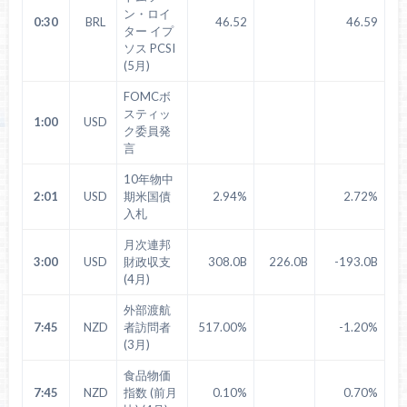
ン・ロイ
0:30
BRL
46.52
46.59
ター イプ
ソス PCSI
(5月)
FOMCボ
スティッ
1:00
USD
ク委員発
言
10年物中
2:01
USD
期米国債
2.94%
2.72%
入札
月次連邦
3:00
USD
財政収支
308.0B
226.0B
-193.0B
(4月)
外部渡航
7:45
NZD
者訪問者
517.00%
-1.20%
(3月)
食品物価
7:45
NZD
指数 (前月
0.10%
0.70%