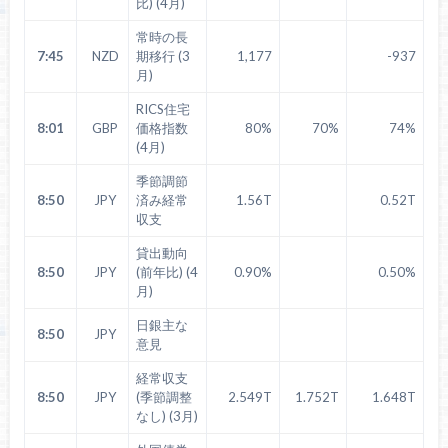
比) (4月)
常時の長
7:45
NZD
期移行 (3
1,177
-937
月)
RICS住宅
8:01
GBP
価格指数
80%
70%
74%
(4月)
季節調節
8:50
JPY
済み経常
1.56T
0.52T
収支
貸出動向
8:50
JPY
(前年比) (4
0.90%
0.50%
月)
日銀主な
8:50
JPY
意見
経常収支
8:50
JPY
(季節調整
2.549T
1.752T
1.648T
なし) (3月)