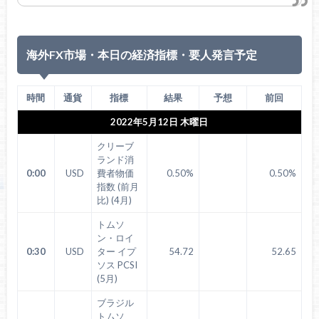
海外FX市場・本日の経済指標・要人発言予定
時間
通貨
指標
結果
予想
前回
2022年5月12日 木曜日
クリーブ
ランド消
0:00
USD
費者物価
0.50%
0.50%
指数 (前月
比) (4月)
トムソ
ン・ロイ
0:30
USD
ター イプ
54.72
52.65
ソス PCSI
(5月)
ブラジル
トムソ