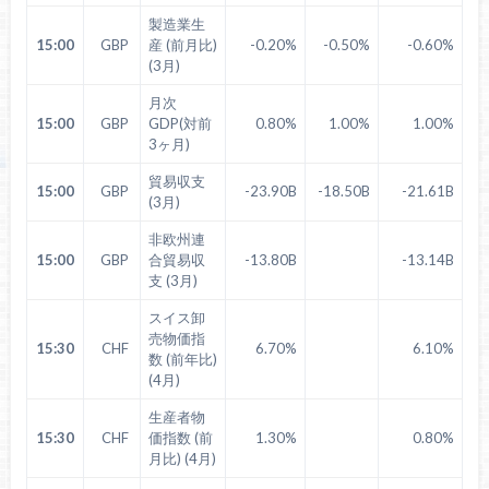
製造業生
15:00
GBP
産 (前月比)
-0.20%
-0.50%
-0.60%
(3月)
月次
15:00
GBP
GDP(対前
0.80%
1.00%
1.00%
3ヶ月)
貿易収支
15:00
GBP
-23.90B
-18.50B
-21.61B
(3月)
非欧州連
15:00
GBP
合貿易収
-13.80B
-13.14B
支 (3月)
スイス卸
売物価指
15:30
CHF
6.70%
6.10%
数 (前年比)
(4月)
生産者物
15:30
CHF
価指数 (前
1.30%
0.80%
月比) (4月)