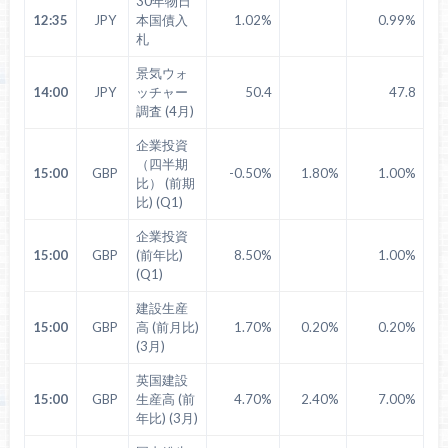
30年物日
12:35
JPY
本国債入
1.02%
0.99%
札
景気ウォ
14:00
JPY
ッチャー
50.4
47.8
調査 (4月)
企業投資
（四半期
15:00
GBP
-0.50%
1.80%
1.00%
比） (前期
比) (Q1)
企業投資
15:00
GBP
(前年比)
8.50%
1.00%
(Q1)
建設生産
15:00
GBP
高 (前月比)
1.70%
0.20%
0.20%
(3月)
英国建設
15:00
GBP
生産高 (前
4.70%
2.40%
7.00%
年比) (3月)