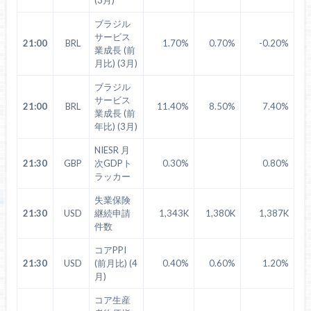
ブラジル
サービス
21:00
BRL
1.70%
0.70%
-0.20%
業成長 (前
月比) (3月)
ブラジル
サービス
21:00
BRL
11.40%
8.50%
7.40%
業成長 (前
年比) (3月)
NIESR 月
21:30
GBP
次GDPト
0.30%
0.80%
ラッカー
失業保険
21:30
USD
継続申請
1,343K
1,380K
1,387K
件数
コアPPI
21:30
USD
(前月比) (4
0.40%
0.60%
1.20%
月)
コア生産