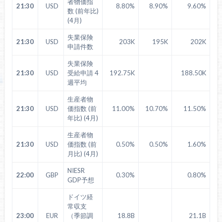
者物価指
21:30
USD
8.80%
8.90%
9.60%
数 (前年比)
(4月)
失業保険
21:30
USD
203K
195K
202K
申請件数
失業保険
21:30
USD
受給申請 4
192.75K
188.50K
週平均
生産者物
21:30
USD
価指数 (前
11.00%
10.70%
11.50%
年比) (4月)
生産者物
21:30
USD
価指数 (前
0.50%
0.50%
1.60%
月比) (4月)
NIESR
22:00
GBP
0.30%
0.80%
GDP予想
ドイツ経
常収支
23:00
EUR
（季節調
18.8B
21.1B