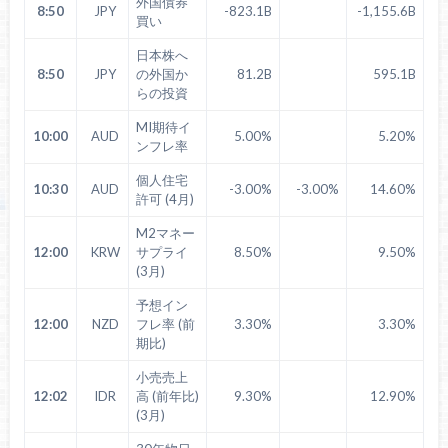
外国債券
8:50
JPY
-823.1B
-1,155.6B
買い
日本株へ
8:50
JPY
の外国か
81.2B
595.1B
らの投資
MI期待イ
10:00
AUD
5.00%
5.20%
ンフレ率
個人住宅
10:30
AUD
-3.00%
-3.00%
14.60%
許可 (4月)
M2マネー
12:00
KRW
サプライ
8.50%
9.50%
(3月)
予想イン
12:00
NZD
フレ率 (前
3.30%
3.30%
期比)
小売売上
12:02
IDR
高 (前年比)
9.30%
12.90%
(3月)