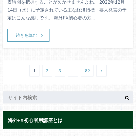
表時間を把握することが欠かせませんよね。 2022年12月
14日（水）に予定されている主な経済指標・要人発言の予
定はこんな感じです。 海外FX初心者の方…
続きを読む
1
2
3
…
89
>
海外FX初心者用講座とは