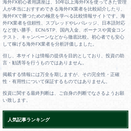
海外FX初心者用講座は、10年以上海外FXを使ってきた管理
人が本当におすすめできる海外FX業者を比較紹介したり、
海外FXで勝つための極意を学べる比較情報サイトです。海
外FX業者を信頼性、スプレッドやレバレッジ、日本語対応
など使い勝手、ECN/STP、国内入金、ボーナスや賞金コン
テスト、キャンペーンなどから徹底比較。初心者でも安心
して稼げる海外FX業者を分析評価しました。
但し、本サイトは情報の提供を目的としており、投資の助
言・勧誘等を行うものではありません。
掲載する情報には万全を期しますが、その完全性・正確
性・有用性について保証するものではありません。
投資に関する最終判断は、ご自身の判断でなさるようお願
い致します。
人気記事ランキング